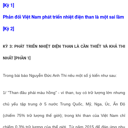
[Kỳ 1]
Phản đối Việt Nam phát triển nhiệt điện than là một sai lầm
[Kỳ 2]
KỲ 3: PHÁT TRIỂN NHIỆT ĐIỆN THAN LÀ CẦN THIẾT VÀ KHẢ THI
NHẤT [PHẦN 1]
Trong bài báo Nguyễn Đức Anh Thi nêu một số ý kiến như sau:
1/ "Than đâu phải màu hồng" - vì than, tuy có trữ lượng lớn nhưng
chủ yếu tập trung ở 5 nước Trung Quốc, Mỹ, Nga, Úc, Ấn Độ
(chiếm 75% trữ lượng thế giới); trong khi than của Việt Nam chỉ
chiếm 0,3% trữ lượng của thế giới. Từ năm 2015 để đáp ứng nhu