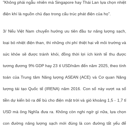
"Không phải ngẫu nhiên mà Singapore hay Thái Lan lựa chọn nhiệt
điện khí là nguồn chủ đạo trong cấu trúc phát điện của họ".
3/ Nếu Việt Nam chuyển hướng ưu tiên đầu tư năng lượng sạch,
loại bỏ nhiệt điện than, thì những chi phí thiệt hại về môi trường và
sức khỏe sẽ được tránh khỏi, đồng thời lợi ích kinh tế thu được
tương đương 9% GDP hay 23 tỉ USD/năm đến năm 2025, theo tính
toán của Trung tâm Năng lượng ASEAN (ACE) và Cơ quan Năng
lượng tái tạo Quốc tế (IRENA) năm 2016. Con số này vượt xa số
tiền dự kiến bỏ ra để bù cho điện mặt trời và gió khoảng 1,5 - 1,7 tỉ
USD mà ông Nghĩa đưa ra. Không còn nghi ngờ gì nữa, lựa chọn
con đường năng lượng sạch mới đúng là con đường tất yếu để