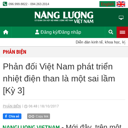
English
096.999.8822 - 094.263.2014
Đăng ký/Đăng nhập
Diễn đàn kinh tế, khoa học, kỹ thu
PHẢN BIỆN
Phản đối Việt Nam phát triển
nhiệt điện than là một sai lầm
[Kỳ 3]
PHẢN BIỆN
06:48
|
18/10/2017
Copy link
- Mới đây, trên một