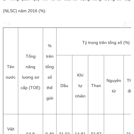
(NLSC) năm 2016 (%):
Tỷ trọng trên tổng số (%)
%
Tổng
trên
Tên
năng
tổng
Khí
nước
lượng sơ
số
Nguyên
Thủ
Dầu
tự
Than
cấp (TOE)
thế
tử
điệ
nhiên
giới
Việt