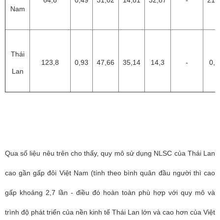
64,8
0,49
31,02
14,81
32,87
-
21,
Nam
Thái
123,8
0,93
47,66
35,14
14,3
-
0,6
Lan
Qua số liệu nêu trên cho thấy, quy mô sử dụng NLSC của Thái Lan
cao gần gấp đôi Việt Nam (tính theo bình quân đầu người thì cao
gấp khoảng 2,7 lần - điều đó hoàn toàn phù hợp với quy mô và
trình độ phát triển của nền kinh tế Thái Lan lớn và cao hơn của Việt