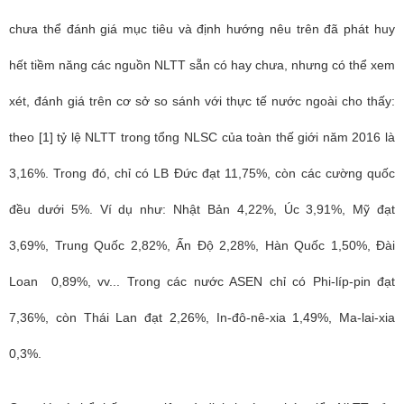
chưa thể đánh giá mục tiêu và định hướng nêu trên đã phát huy
hết tiềm năng các nguồn NLTT sẵn có hay chưa, nhưng có thể xem
xét, đánh giá trên cơ sở so sánh với thực tế nước ngoài cho thấy:
theo [1] tỷ lệ NLTT trong tổng NLSC của toàn thế giới năm 2016 là
3,16%. Trong đó, chỉ có LB Đức đạt 11,75%, còn các cường quốc
đều dưới 5%. Ví dụ như: Nhật Bản 4,22%, Úc 3,91%, Mỹ đạt
3,69%, Trung Quốc 2,82%, Ấn Độ 2,28%, Hàn Quốc 1,50%, Đài
Loan 0,89%, vv... Trong các nước ASEN chỉ có Phi-líp-pin đạt
7,36%, còn Thái Lan đạt 2,26%, In-đô-nê-xia 1,49%, Ma-lai-xia
0,3%.