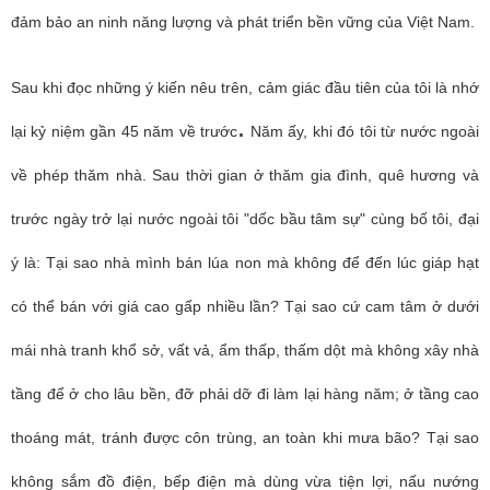
đảm bảo an ninh năng lượng và phát triển bền vững của Việt Nam.
Sau khi đọc những ý kiến nêu trên,
cảm giác đầu tiên của tôi là nhớ
.
lại kỷ niệm gần 45 năm về trước
Năm ấy, khi đó tôi từ nước ngoài
về phép thăm nhà. Sau thời gian ở thăm gia đình, quê hương và
trước ngày trở lại nước ngoài tôi "dốc bầu tâm sự" cùng bố tôi, đại
ý là: Tại sao nhà mình bán lúa non mà không để đến lúc giáp hạt
có thể bán với giá cao gấp nhiều lần? Tại sao cứ cam tâm ở dưới
mái nhà tranh khổ sở, vất vả, ẩm thấp, thấm dột mà không xây nhà
tầng để ở cho lâu bền, đỡ phải dỡ đi làm lại hàng năm; ở tầng cao
thoáng mát, tránh được côn trùng, an toàn khi mưa bão? Tại sao
không sắm đồ điện, bếp điện mà dùng vừa tiện lợi, nấu nướng