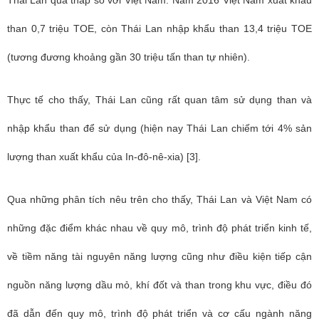
Thái Lan quá thấp so với Việt Nam. Năm 2016 Việt Nam xuất khẩu
than 0,7 triệu TOE, còn Thái Lan nhập khẩu than 13,4 triệu TOE
(tương đương khoảng gần 30 triệu tấn than tự nhiên).
Thực tế cho thấy, Thái Lan cũng rất quan tâm sử dụng than và
nhập khẩu than để sử dụng (hiện nay Thái Lan chiếm tới 4% sản
lượng than xuất khẩu của In-đô-nê-xia) [3].
Qua những phân tích nêu trên cho thấy, Thái Lan và Việt Nam có
những đặc điểm khác nhau về quy mô, trình độ phát triển kinh tế,
về tiềm năng tài nguyên năng lượng cũng như điều kiện tiếp cận
nguồn năng lượng dầu mỏ, khí đốt và than trong khu vực, điều đó
đã dẫn đến quy mô, trình độ phát triển và cơ cấu ngành năng