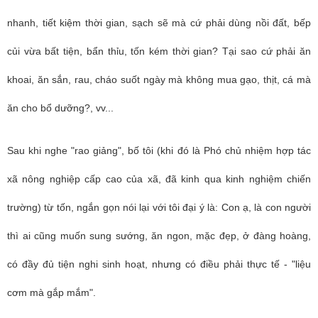
nhanh, tiết kiệm thời gian, sạch sẽ mà cứ phải dùng nồi đất, bếp
củi vừa bất tiện, bẩn thỉu, tốn kém thời gian? Tại sao cứ phải ăn
khoai, ăn sắn, rau, cháo suốt ngày mà không mua gạo, thịt, cá mà
ăn cho bổ dưỡng?, vv...
Sau khi nghe "rao giảng", bố tôi (khi đó là Phó chủ nhiệm hợp tác
xã nông nghiệp cấp cao của xã, đã kinh qua kinh nghiệm chiến
trường) từ tốn, ngắn gọn nói lại với tôi đại ý là: Con ạ, là con người
thì ai cũng muốn sung sướng, ăn ngon, mặc đẹp, ở đàng hoàng,
có đầy đủ tiện nghi sinh hoạt, nhưng có điều phải thực tế - "liệu
cơm mà gắp mắm".