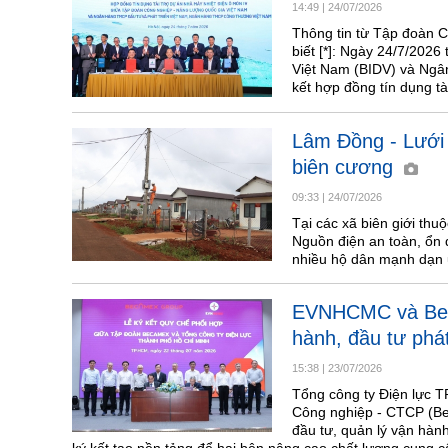
14:49
|
24/07/2026
Thông tin từ Tập đoàn 
biết [*]: Ngày 24/7/202
Việt Nam (BIDV) và Ngâ
kết hợp đồng tín dụng t
Lâm Đồng - Lưới đ
biên cương
09:33
|
24/07/2026
Tại các xã biên giới th
Nguồn điện an toàn, ổn đ
nhiều hộ dân mạnh dạn ứ
EVNHCMC và Beca
hành, đầu tư phát
15:38
|
23/07/2026
Tổng công ty Điện lực 
Công nghiệp - CTCP (Be
đầu tư, quản lý vận hành