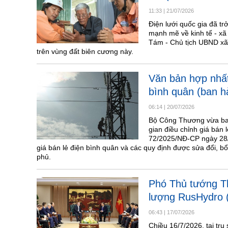
11:33
|
21/07/2026
Điện lưới quốc gia đã tr
mạnh mẽ về kinh tế - xã
Tám - Chủ tịch UBND xã 
trên vùng đất biên cương này.
Văn bản hợp nhất 
bình quân (ban h
06:14
|
20/07/2026
Bộ Công Thương vừa ba
gian điều chỉnh giá bán 
72/2025/NĐ-CP ngày 28/3
giá bán lẻ điện bình quân và các quy định được sửa đổi, 
phủ.
Phó Thủ tướng T
lượng RusHydro 
06:43
|
17/07/2026
Chiều 16/7/2026, tại tr