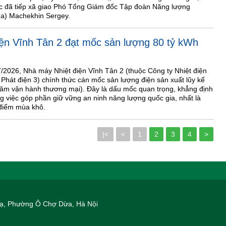
 đã tiếp xã giao Phó Tổng Giám đốc Tập đoàn Năng lượng
a) Machekhin Sergey.
ện Vĩnh Tân 2 đạt mốc sản lượng 80 tỷ kWh
/2026, Nhà máy Nhiệt điện Vĩnh Tân 2 (thuộc Công ty Nhiệt điện
 Phát điện 3) chính thức cán mốc sản lượng điện sản xuất lũy kế
năm vận hành thương mại). Đây là dấu mốc quan trọng, khẳng định
ng việc góp phần giữ vững an ninh năng lượng quốc gia, nhất là
 điểm mùa khô.
|<
<
1
2
3
4
>
 Hạ, Phường Ô Chợ Dừa, Hà Nội