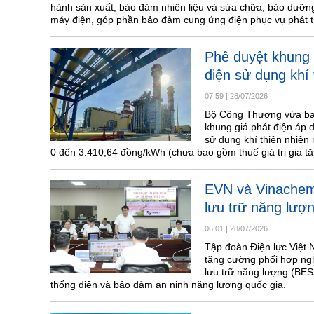
hành sản xuất, bảo đảm nhiên liệu và sửa chữa, bảo dưỡng
máy điện, góp phần bảo đảm cung ứng điện phục vụ phát tri
Phê duyệt khung 
điện sử dụng khí 
07:59
|
28/07/2026
Bộ Công Thương vừa ba
khung giá phát điện áp d
sử dụng khí thiên nhiên
0 đến 3.410,64 đồng/kWh (chưa bao gồm thuế giá trị gia tă
EVN và Vinachem 
lưu trữ năng lượ
06:01
|
28/07/2026
Tập đoàn Điện lực Việt
tăng cường phối hợp nghi
lưu trữ năng lượng (BES
thống điện và bảo đảm an ninh năng lượng quốc gia.