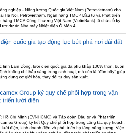
Công nghiệp - Năng lượng Quốc gia Việt Nam (Petrovietnam) cho
6 tại Hà Nội, Petrovietnam, Ngân hàng TMCP Đầu tư và Phát triển
n hàng TMCP Công Thương Việt Nam (VietinBank) tổ chức lễ ký
ài trợ dự án Nhà máy Nhiệt điện Ô Môn 4.
iện quốc gia tạo động lực bứt phá nơi dải đất
uộc tỉnh Lâm Đồng, lưới điện quốc gia đã phủ khắp 100% thôn, buôn.
ịnh không chỉ thắp sáng trong sinh hoạt, mà còn là “đòn bẩy” giúp
ng dụng cơ giới hóa, thay đổi tư duy sản xuất.
mex Group ký quy chế phối hợp trong vận
 triển lưới điện
TP. Hồ Chí Minh (EVNHCMC) và Tập đoàn Đầu tư và Phát triển
camex Group) ký kết Quy chế phối hợp trong công tác quy hoạch,
 lưới điện, kinh doanh điện và phát triển hạ tầng năng lượng. Việc