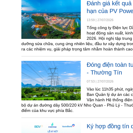
Đánh giá kết quả
hạn của PV Power
13:59
|
27/07/2026
Tổng công ty Điện lực D
hoạt động sản xuất, kin
2026. Hội nghị tập trung
dưỡng sửa chữa, cung ứng nhiên liệu, đầu tư xây dựng tro
ra các nhiệm vụ, giải pháp trọng tâm nhằm hoàn thành ca
Đóng điện toàn 
- Thường Tín
07:53
|
27/07/2026
Vào lúc 11h35 phút, ngà
Ban Quản lý dự án các 
Vận hành Hệ thống điện
bộ dự án đường dây 500/220 kV Nho Quan - Phủ Lý - Thường
điểm của khu vực phía Bắc.
Ký hợp đồng tín 