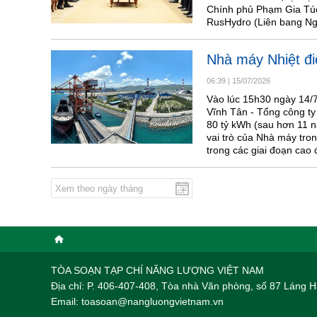
Chính phủ Phạm Gia Túc
RusHydro (Liên bang Ng
Nhà máy Nhiệt đi
06:39
|
15/07/2026
Vào lúc 15h30 ngày 14/7
Vĩnh Tân - Tổng công ty
80 tỷ kWh (sau hơn 11 
vai trò của Nhà máy tro
trong các giai đoạn cao
TÒA SOẠN TẠP CHÍ NĂNG LƯỢNG VIỆT NAM
Địa chỉ: P. 406-407-408, Tòa nhà Văn phòng, số 87 Láng
Email: toasoan@nangluongvietnam.vn