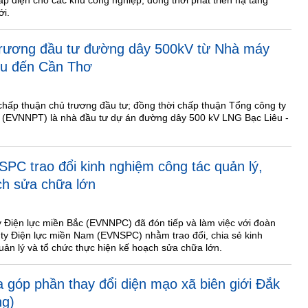
ấp điện cho các khu công nghiệp, đồng thời phát triển hạ tầng
ới.
trương đầu tư đường dây 500kV từ Nhà máy
êu đến Cần Thơ
hấp thuận chủ trương đầu tư; đồng thời chấp thuận Tổng công ty
a (EVNNPT) là nhà đầu tư dự án đường dây 500 kV LNG Bạc Liêu -
C trao đổi kinh nghiệm công tác quản lý,
ch sửa chữa lớn
y Điện lực miền Bắc (EVNNPC) đã đón tiếp và làm việc với đoàn
ty Điện lực miền Nam (EVNSPC) nhằm trao đổi, chia sẻ kinh
uản lý và tổ chức thực hiện kế hoạch sửa chữa lớn.
a góp phần thay đổi diện mạo xã biên giới Đắk
ng)