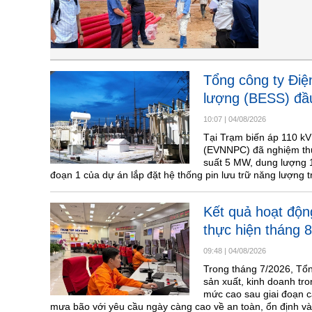
Tổng công ty Điệ
lượng (BESS) đầu
10:07
|
04/08/2026
Tại Trạm biến áp 110 kV
(EVNNPC) đã nghiệm thu
suất 5 MW, dung lượng 1
đoạn 1 của dự án lắp đặt hệ thống pin lưu trữ năng lượng 
Kết quả hoạt độ
thực hiện tháng 
09:48
|
04/08/2026
Trong tháng 7/2026, Tổn
sản xuất, kinh doanh tro
mức cao sau giai đoạn c
mưa bão với yêu cầu ngày càng cao về an toàn, ổn định và t