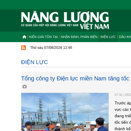
KIẾN GIẢI TỒN TẠI
NHẬN ĐỊNH, PHẢN BIỆN
ĐIỆN LỰC
DẦU KH
Thứ sáu 07/08/2026 12:46
ĐIỆN LỰC
Tổng công ty Điện lực miền Nam tăng tốc 
07:32
|
05/
Trước áp
vực các 
đang tri
tốc tiến
thành kế