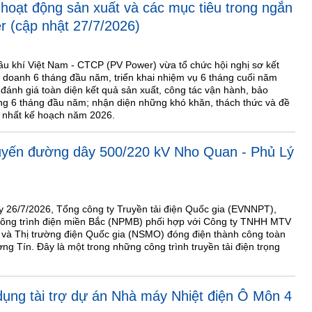
 hoạt động sản xuất và các mục tiêu trong ngắn
 (cập nhật 27/7/2026)
ầu khí Việt Nam - CTCP (PV Power) vừa tổ chức hội nghị sơ kết
h doanh 6 tháng đầu năm, triển khai nhiệm vụ 6 tháng cuối năm
 đánh giá toàn diện kết quả sản xuất, công tác vận hành, bảo
ng 6 tháng đầu năm; nhận diện những khó khăn, thách thức và đề
o nhất kế hoạch năm 2026.
tuyến đường dây 500/220 kV Nho Quan - Phủ Lý
y 26/7/2026, Tổng công ty Truyền tải điện Quốc gia (EVNNPT),
công trình điện miền Bắc (NPMB) phối hợp với Công ty TNHH MTV
 và Thị trường điện Quốc gia (NSMO) đóng điện thành công toàn
 Tín. Đây là một trong những công trình truyền tải điện trọng
dụng tài trợ dự án Nhà máy Nhiệt điện Ô Môn 4