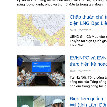
ký kết tạo nền tảng để hai bên nâng cao chất lượng cung c
năng lượng xanh, phục vụ thu hút đầu tư trong giai đoạn m
Chấp thuận chủ 
điện LNG Bạc Li
06:27
|
23/07/2026
UBND tỉnh Cà Mau vừa c
Truyền tải điện Quốc gi
Thốt Nốt.
EVNNPC và EVNSP
thực hiện kế hoạ
16:00
|
22/07/2026
Tại Hà Nội, Tổng công t
công tác của Tổng công 
nghiệm trong công tác q
Điện lưới quốc gi
Wil (tỉnh Lâm Đồ