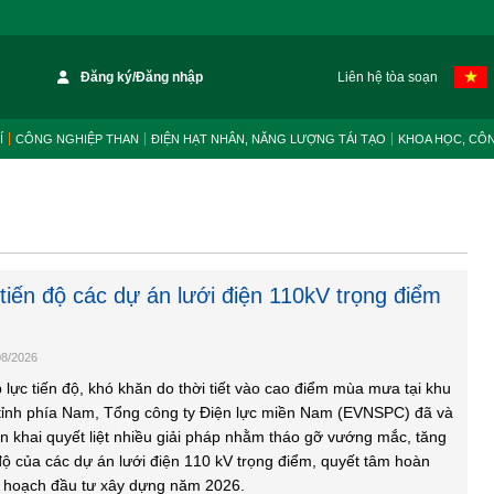
Đăng ký/Đăng nhập
Liên hệ tòa soạn
Í
CÔNG NGHIỆP THAN
ĐIỆN HẠT NHÂN, NĂNG LƯỢNG TÁI TẠO
KHOA HỌC, CÔ
tiến độ các dự án lưới điện 110kV trọng điểm
08/2026
 lực tiến độ, khó khăn do thời tiết vào cao điểm mùa mưa tại khu
tỉnh phía Nam, Tổng công ty Điện lực miền Nam (EVNSPC) đã và
ển khai quyết liệt nhiều giải pháp nhằm tháo gỡ vướng mắc, tăng
 độ của các dự án lưới điện 110 kV trọng điểm, quyết tâm hoàn
 hoạch đầu tư xây dựng năm 2026.