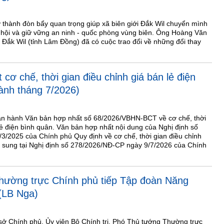
ở thành đòn bẩy quan trọng giúp xã biên giới Đắk Wil chuyển mình
 hội và giữ vững an ninh - quốc phòng vùng biên. Ông Hoàng Văn
Đắk Wil (tỉnh Lâm Đồng) đã có cuộc trao đổi về những đổi thay
cơ chế, thời gian điều chỉnh giá bán lẻ điện
ành tháng 7/2026)
n hành Văn bản hợp nhất số 68/2026/VBHN-BCT về cơ chế, thời
lẻ điện bình quân. Văn bản hợp nhất nội dung của Nghị định số
/2025 của Chính phủ Quy định về cơ chế, thời gian điều chỉnh
bổ sung tại Nghị định số 278/2026/NĐ-CP ngày 9/7/2026 của Chính
hường trực Chính phủ tiếp Tập đoàn Năng
(LB Nga)
ụ sở Chính phủ, Ủy viên Bộ Chính trị, Phó Thủ tướng Thường trực