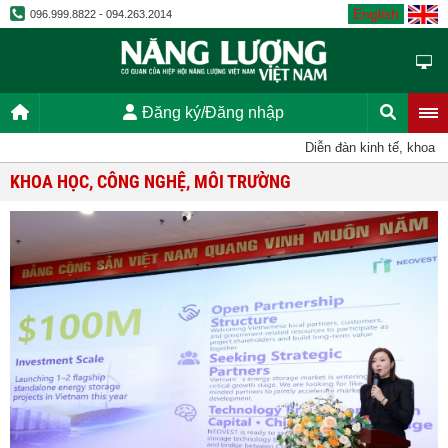
English
096.999.8822 - 094.263.2014
Đăng ký/Đăng nhập
Diễn đàn kinh tế, khoa họ
KHOA HỌC, CÔNG NGHỆ, MÔI TRƯỜNG