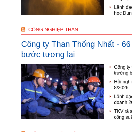
Lãnh đạ
học Dun
CÔNG NGHIỆP THAN
Công ty Than Thống Nhất - 66
bước tương lai
Công ty 
trưởng 
Hội nghị
8/2026
Lãnh đạo
doanh 20
TKV rà s
công su