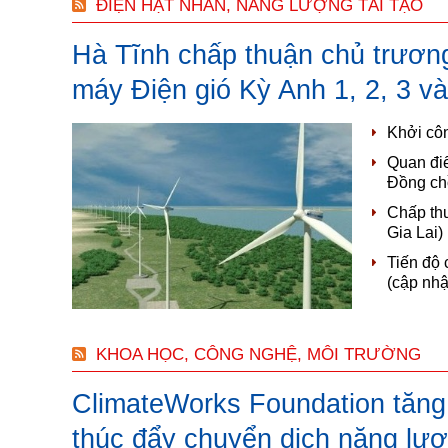
ĐIỆN HẠT NHÂN, NĂNG LƯỢNG TÁI TẠO
Hà Tĩnh chấp thuận chủ trươn
máy Điện gió Kỳ Anh 1, 2, 3 và
Khởi cô
Quan điể
Đồng ch
Chấp thu
Gia Lai)
Tiến độ 
(cập nhậ
KHOA HỌC, CÔNG NGHỆ, MÔI TRƯỜNG
ClimateWorks Foundation tăng
thúc đẩy chuyển dịch năng lư