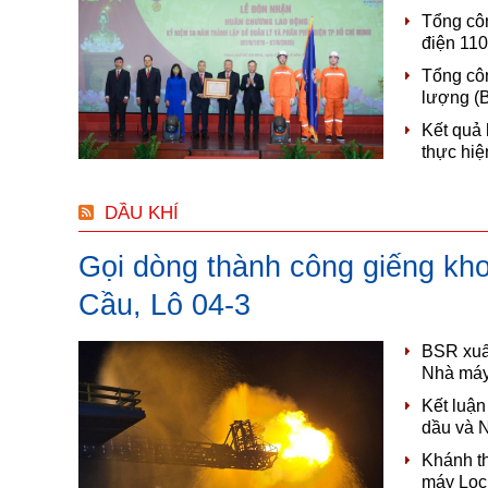
Tổng côn
điện 11
Tổng côn
lượng (
Kết quả
thực hiệ
DẦU KHÍ
Gọi dòng thành công giếng kh
Cầu, Lô 04-3
BSR xuất
Nhà máy
Kết luận
dầu và 
Khánh t
máy Lọc