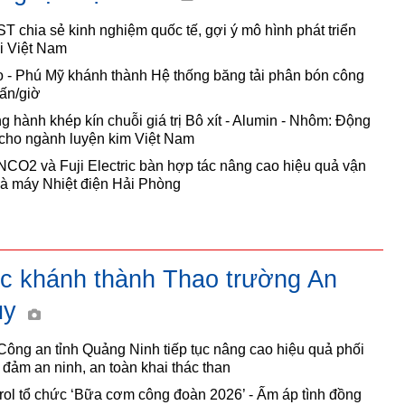
chia sẻ kinh nghiệm quốc tế, gợi ý mô hình phát triển
i Việt Nam
- Phú Mỹ khánh thành Hệ thống băng tải phân bón công
tấn/giờ
 hành khép kín chuỗi giá trị Bô xít - Alumin - Nhôm: Động
 cho ngành luyện kim Việt Nam
O2 và Fuji Electric bàn hợp tác nâng cao hiệu quả vận
à máy Nhiệt điện Hải Phòng
ắc khánh thành Thao trường An
guy
ông an tỉnh Quảng Ninh tiếp tục nâng cao hiệu quả phối
đảm an ninh, an toàn khai thác than
ol tổ chức ‘Bữa cơm công đoàn 2026’ - Ấm áp tình đồng