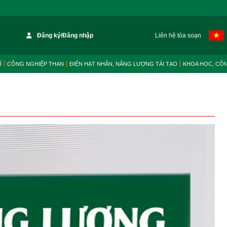
Đăng ký/Đăng nhập
Liên hệ tòa soạn
Í
CÔNG NGHIỆP THAN
ĐIỆN HẠT NHÂN, NĂNG LƯỢNG TÁI TẠO
KHOA HỌC, CÔ