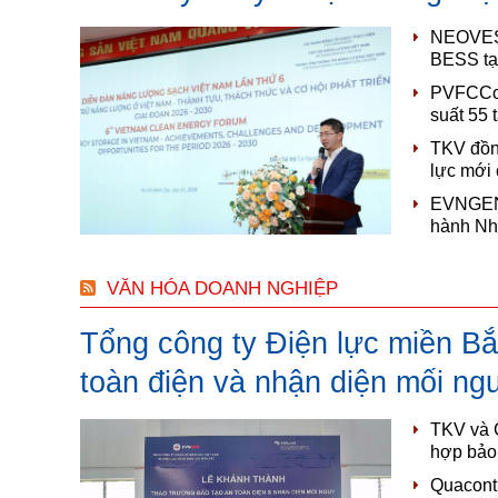
NEOVEST 
BESS tạ
PVFCCo 
suất 55 
TKV đồng
lực mới
EVNGENC
hành Nh
VĂN HÓA DOANH NGHIỆP
Tổng công ty Điện lực miền B
toàn điện và nhận diện mối n
TKV và C
hợp bảo 
Quacontr