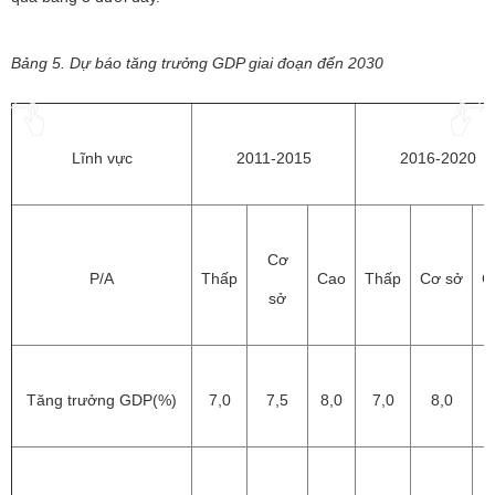
Bảng 5. Dự báo tăng trưởng GDP giai đoạn đến 2030
Lĩnh vực
2011-2015
2016-2020
Cơ
P/A
Thấp
Cao
Thấp
Cơ sở
C
sở
Tăng trưởng GDP(%)
7,0
7,5
8,0
7,0
8,0
8