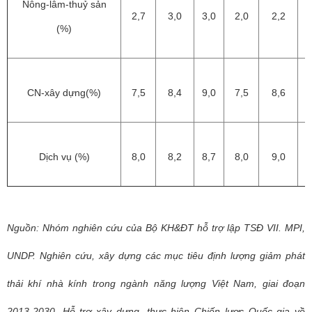
Nông-lâm-thuỷ sản
2,7
3,0
3,0
2,0
2,2
2
(%)
CN-xây dựng(%)
7,5
8,4
9,0
7,5
8,6
9
Dịch vụ (%)
8,0
8,2
8,7
8,0
9,0
9
Nguồn: Nhóm nghiên cứu của Bộ KH&ĐT hỗ trợ lập TSĐ VII. MPI,
UNDP. Nghiên cứu, xây dựng các mục tiêu định lượng giảm phát
thải khí nhà kính trong ngành năng lượng Việt Nam, giai đoạn
2013-2030. Hỗ trợ xây dựng, thực hiện Chiến lược Quốc gia về