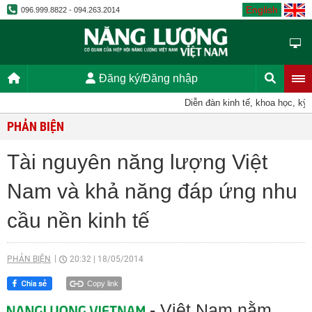
English
096.999.8822 - 094.263.2014
Đăng ký/Đăng nhập
Diễn đàn kinh tế, khoa học, kỹ thu
PHẢN BIỆN
Tài nguyên năng lượng Việt
Nam và khả năng đáp ứng nhu
cầu nền kinh tế
PHẢN BIỆN
20:32
|
18/05/2014
Copy link
- Việt Nam nằm