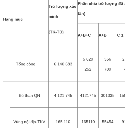
Phân chia trữ lượng đã x
Trữ l­ượng xác
tấn)
minh
Hạng mục
(TK-TD)
A+B+C
A+B
C 1
5 629
356
2 
Tổng cộng
6 140 683
252
789
4
Bể than QN
4 121 745
4121745
301335
150
Vùng nội địa-TKV
165 110
165110
55454
91