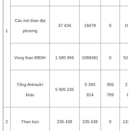
Các mỏ than địa
37 434
18478
0
10
1
phương
Vùng than ĐBSH
1 580 956
1088481
0
524
Tổng Antraxit+
5 393
356
2 
5 905 245
khác
814
789
6
2
Than bùn
235 438
235 438
0
128