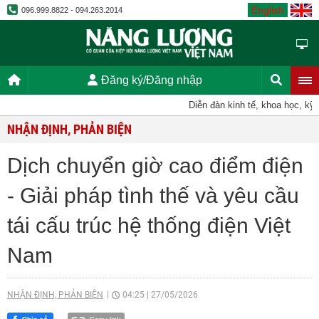
English
096.999.8822 - 094.263.2014
Đăng ký/Đăng nhập
Diễn đàn kinh tế, khoa học, kỹ thu
NHẬN ĐỊNH, PHẢN BIỆN
Dịch chuyển giờ cao điểm điện
- Giải pháp tình thế và yêu cầu
tái cấu trúc hệ thống điện Việt
Nam
NHẬN ĐỊNH, PHẢN BIỆN
04:25
|
27/05/2026