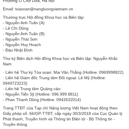
Phường Ô Chợ Dừa, Hà Nội
Email: toasoan@nangluongvietnam.vn
Thường trực Hội đồng Khoa học và Biên tập:
​​​​​​- Nguyễn Anh Tuấn (A)
- Lê Chí Dũng
- Nguyễn Anh Tuấn (B)
- Nguyễn Thái Sơn
- Nguyễn Huy Hoạch
- Đào Nhật Đình
Thư ký Biên dịch Hội đồng Khoa học và Biên tập: Nguyễn Khắc
Nam
· Liên hệ Thư ký Tòa soạn: Mai Văn Thắng (Hotline: 0969998822)
· Liên hệ Giám đốc Trung tâm Đối ngoại: Lê Mỹ (Hotline:
0949723223)
· Liên hệ Trung tâm Quảng cáo:
- Nguyễn Tiến Sỹ (Hotline: 096.999.8811)
- Phan Thanh Dũng (Hotline: 0942632014)
Trang TTĐT của Tạp chí Năng lượng Việt Nam hoạt động theo
Giấy phép số: 66/GP-TTĐT, cấp ngày 30/3/2018 của Cục Quản lý
Phát thanh, Truyền hình và Thông tin Điện tử - Bộ Thông tin -
Truyền thông.