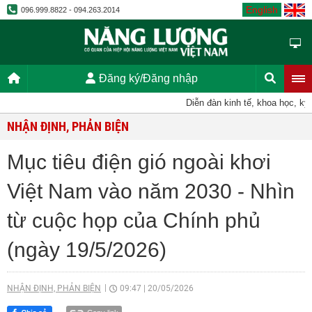
English
096.999.8822 - 094.263.2014
Đăng ký/Đăng nhập
Diễn đàn kinh tế, khoa học, kỹ thu
NHẬN ĐỊNH, PHẢN BIỆN
Mục tiêu điện gió ngoài khơi
Việt Nam vào năm 2030 - Nhìn
từ cuộc họp của Chính phủ
(ngày 19/5/2026)
NHẬN ĐỊNH, PHẢN BIỆN
09:47
|
20/05/2026