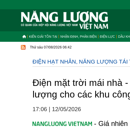
KIẾN GIẢI TỒN TẠI
NHẬN ĐỊNH, PHẢN BIỆN
ĐIỆN LỰC
DẦU KH
Thứ sáu 07/08/2026 06:42
ĐIỆN HẠT NHÂN, NĂNG LƯỢNG TÁI
Điện mặt trời mái nhà
lượng cho các khu côn
17:06
|
12/05/2026
- Giá nhiên 