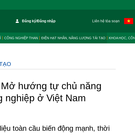
Đăng ký/Đăng nhập
Liên hệ tòa soạn
Í
CÔNG NGHIỆP THAN
ĐIỆN HẠT NHÂN, NĂNG LƯỢNG TÁI TẠO
KHOA HỌC, CÔ
 TẠO
 - Mở hướng tự chủ năng
g nghiệp ở Việt Nam
liệu toàn cầu biến động mạnh, thời