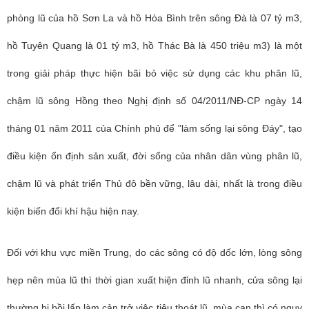
phòng lũ của hồ Sơn La và hồ Hòa Bình trên sông Đà là 07 tỷ m3,
hồ Tuyên Quang là 01 tỷ m3, hồ Thác Bà là 450 triệu m3) là một
trong giải pháp thực hiện bãi bỏ việc sử dụng các khu phân lũ,
chậm lũ sông Hồng theo Nghị định số 04/2011/NĐ-CP ngày 14
tháng 01 năm 2011 của Chính phủ để "làm sống lại sông Đáy", tạo
điều kiện ổn định sản xuất, đời sống của nhân dân vùng phân lũ,
chậm lũ và phát triển Thủ đô bền vững, lâu dài, nhất là trong điều
kiện biến đổi khí hậu hiện nay.
Đối với khu vực miền Trung, do các sông có độ dốc lớn, lòng sông
hẹp nên mùa lũ thì thời gian xuất hiện đỉnh lũ nhanh, cửa sông lại
thường bị bồi lấp làm cản trở việc tiêu thoát lũ, mùa cạn thì có nguy