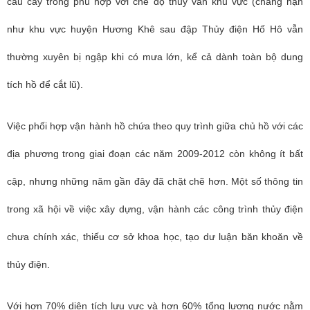
cấu cây trồng phù hợp với chế độ thủy văn khu vực (chẳng hạn
như khu vực huyện Hương Khê sau đập Thủy điện Hố Hô vẫn
thường xuyên bị ngập khi có mưa lớn, kể cả dành toàn bộ dung
tích hồ để cắt lũ).
Việc phối hợp vận hành hồ chứa theo quy trình giữa chủ hồ với các
địa phương trong giai đoạn các năm 2009-2012 còn không ít bất
cập, nhưng những năm gần đây đã chặt chẽ hơn. Một số thông tin
trong xã hội về việc xây dựng, vận hành các công trình thủy điện
chưa chính xác, thiếu cơ sở khoa học, tạo dư luận băn khoăn về
thủy điện.
Với hơn 70% diện tích lưu vực và hơn 60% tổng lượng nước nằm