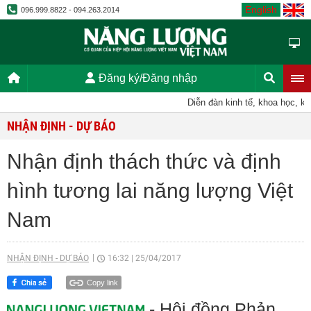
English
096.999.8822 - 094.263.2014
Đăng ký/Đăng nhập
Diễn đàn kinh tế, khoa học, kỹ th
NHẬN ĐỊNH - DỰ BÁO
Nhận định thách thức và định
hình tương lai năng lượng Việt
Nam
NHẬN ĐỊNH - DỰ BÁO
16:32
|
25/04/2017
Copy link
- Hội đồng Phản