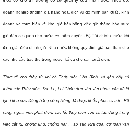
theo cơ chế thị trường có sự quản lý của nhà nước. Theo đó,
doanh nghiệp tự định giá hàng hóa, dịch vụ do minh sản xuất , kinh
doanh và thực hiện kê khai giá bán bằng việc gửi thông báo mức
giá đến cơ quan nhà nước có thẩm quyền (Bộ Tài chính) trước khi
định giá, điều chỉnh giá. Nhà nước không quy định giá bán than cho
các nhu cầu tiêu thụ trong nước, kể cả cho sản xuất điện.
Thực tế cho thấy, từ khi có Thủy điện Hòa Bình, và gần đây có
thêm các Thủy điện: Sơn La, Lai Châu đưa vào vận hành, vấn đề lũ
lụt ở khu vực Đồng bằng sông Hồng đã được khắc phục cơ bản. Rõ
ràng, ngoài việc phát điện, các hồ thủy điện còn có tác dụng trong
việc cắt lũ, chống úng, chống hạn. Tạo sao vừa qua, dư luận vẫn