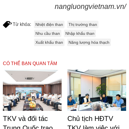
nangluongvietnam.vn/
Từ khóa:
Nhiệt điện than
Thị trường than
Nhu cầu than
Nhập khẩu than
Xuất khẩu than
Năng lượng hóa thạch
CÓ THỂ BẠN QUAN TÂM
TKV và đối tác
Chủ tịch HĐTV
Trung Quốc trao
TKV làm việc với