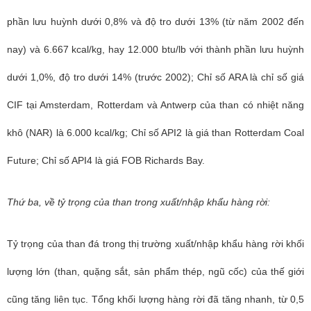
phần lưu huỳnh dưới 0,8% và độ tro dưới 13% (từ năm 2002 đến
nay) và 6.667 kcal/kg, hay 12.000 btu/lb với thành phần lưu huỳnh
dưới 1,0%, độ tro dưới 14% (trước 2002); Chỉ số ARA là chỉ số giá
CIF tại Amsterdam, Rotterdam và Antwerp của than có nhiệt năng
khô (NAR) là 6.000 kcal/kg; Chỉ số API2 là giá than Rotterdam Coal
Future; Chỉ số API4 là giá FOB Richards Bay.
Thứ ba, về tỷ trọng của than trong xuất/nhập khẩu hàng rời:
Tỷ trọng của than đá trong thị trường xuất/nhập khẩu hàng rời khối
lượng lớn (than, quặng sắt, sản phẩm thép, ngũ cốc) của thế giới
cũng tăng liên tục. Tổng khối lượng hàng rời đã tăng nhanh, từ 0,5