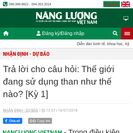
English
096.999.8822 - 094.263.2014
Đăng ký/Đăng nhập
Diễn đàn kinh tế, khoa học, kỹ thuật
NHẬN ĐỊNH - DỰ BÁO
Trả lời cho câu hỏi: Thế giới
đang sử dụng than như thế
nào? [Kỳ 1]
NHẬN ĐỊNH - DỰ BÁO
13:37
|
10/07/2018
Copy link
- Trong điều kiện