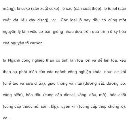
măng), lò coke (sản xuất coke), lò cao (sản xuất thép), lò tunel (sản
xuất vật liệu xây dựng), vv... Các loại lò này đều có cùng một
nguyên lý làm việc cơ bản giống nhau dựa trên quá trình ô xy hóa
của nguyên tố carbon.
6/ Ngành công nghiệp than có tính lan tỏa lớn và dễ lan tỏa, kéo
theo sự phát triển của các ngành công nghiệp khác, như: cơ khí
(chế tạo và sửa chữa), giao thông vận tải (đường sắt, đường bộ,
cảng biển), hóa dầu (cung cấp diesel, xăng, dầu, mỡ), hóa chất
(cung cấp thuốc nổ, săm, lốp), luyện kim (cung cấp thép chống lò),
vv...