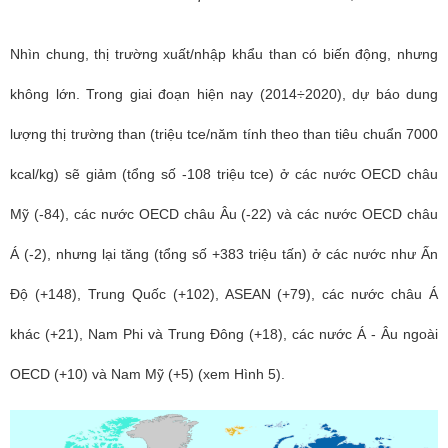
Nhìn chung, thị trường xuất/nhập khẩu than có biến động, nhưng
không lớn. Trong giai đoạn hiện nay (2014÷2020), dự báo dung
lượng thị trường than (triệu tce/năm tính theo than tiêu chuẩn 7000
kcal/kg) sẽ giảm (tổng số -108 triệu tce) ở các nước OECD châu
Mỹ (-84), các nước OECD châu Âu (-22) và các nước OECD châu
Á (-2), nhưng lại tăng (tổng số +383 triệu tấn) ở các nước như Ấn
Độ (+148), Trung Quốc (+102), ASEAN (+79), các nước châu Á
khác (+21), Nam Phi và Trung Đông (+18), các nước Á - Âu ngoài
OECD (+10) và Nam Mỹ (+5) (xem Hình 5).