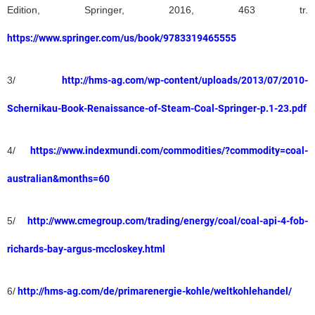
Edition, Springer, 2016, 463 tr.
https://www.springer.com/us/book/9783319465555
3/
http://hms-ag.com/wp-content/uploads/2013/07/2010-
Schernikau-Book-Renaissance-of-Steam-Coal-Springer-p.1-23.pdf
4/
https://www.indexmundi.com/commodities/?commodity=coal-
australian&months=60
5/
http://www.cmegroup.com/trading/energy/coal/coal-api-4-fob-
richards-bay-argus-mccloskey.html
6/
http://hms-ag.com/de/primarenergie-kohle/weltkohlehandel/