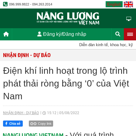
English
096.999.8822 - 094.263.2014
Đăng ký/Đăng nhập
Diễn đàn kinh tế, khoa học, kỹ thuật
NHẬN ĐỊNH - DỰ BÁO
Điện khí linh hoạt trong lộ trình
phát thải ròng bằng ‘0’ của Việt
Nam
NHẬN ĐỊNH - DỰ BÁO
15:12
|
05/08/2022
Copy link
- Với quá trình