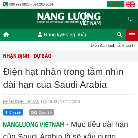
English
096.999.8822 - 094.263.2014
Đăng ký/Đăng nhập
Diễn đàn kinh tế, khoa học,
NHẬN ĐỊNH - DỰ BÁO
Điện hạt nhân trong tầm nhìn
dài hạn của Saudi Arabia
NHẬN ĐỊNH - DỰ BÁO
10:48
|
12/11/2018
Copy link
- Mục tiêu dài hạn
của Saudi Arabia là sẽ xây dựng