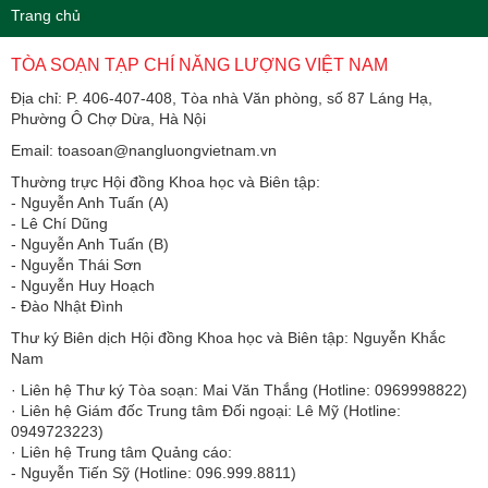
Trang chủ
TÒA SOẠN TẠP CHÍ NĂNG LƯỢNG VIỆT NAM
Địa chỉ: P. 406-407-408, Tòa nhà Văn phòng, số 87 Láng Hạ,
Phường Ô Chợ Dừa, Hà Nội
Email: toasoan@nangluongvietnam.vn
Thường trực Hội đồng Khoa học và Biên tập:
​​​​​​- Nguyễn Anh Tuấn (A)
- Lê Chí Dũng
- Nguyễn Anh Tuấn (B)
- Nguyễn Thái Sơn
- Nguyễn Huy Hoạch
- Đào Nhật Đình
Thư ký Biên dịch Hội đồng Khoa học và Biên tập: Nguyễn Khắc
Nam
· Liên hệ Thư ký Tòa soạn: Mai Văn Thắng (Hotline: 0969998822)
· Liên hệ Giám đốc Trung tâm Đối ngoại: Lê Mỹ (Hotline:
0949723223)
· Liên hệ Trung tâm Quảng cáo:
- Nguyễn Tiến Sỹ (Hotline: 096.999.8811)