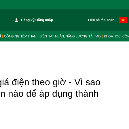
Đăng ký/Đăng nhập
Liên hệ tòa soạn
Í
CÔNG NGHIỆP THAN
ĐIỆN HẠT NHÂN, NĂNG LƯỢNG TÁI TẠO
KHOA HỌC, CÔ
iá điện theo giờ - Vì sao
iện nào để áp dụng thành