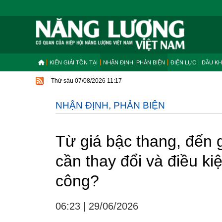
KIẾN GIẢI TỒN TẠI
NHẬN ĐỊNH, PHẢN BIỆN
ĐIỆN LỰC
DẦU KH
Thứ sáu 07/08/2026 11:17
NHẬN ĐỊNH, PHẢN BIỆN
Từ giá bậc thang, đến g
cần thay đổi và điều k
công?
06:23
|
29/06/2026