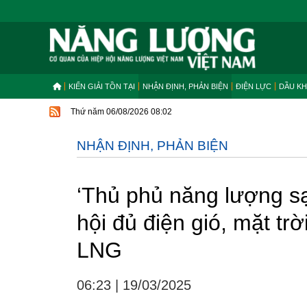
KIẾN GIẢI TỒN TẠI
NHẬN ĐỊNH, PHẢN BIỆN
ĐIỆN LỰC
DẦU KH
Thứ năm 06/08/2026 08:02
NHẬN ĐỊNH, PHẢN BIỆN
‘Thủ phủ năng lượng sạ
hội đủ điện gió, mặt trờ
LNG
06:23
|
19/03/2025