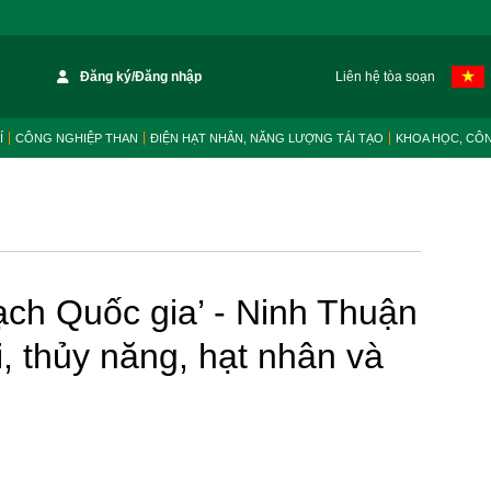
Đăng ký/Đăng nhập
Liên hệ tòa soạn
Í
CÔNG NGHIỆP THAN
ĐIỆN HẠT NHÂN, NĂNG LƯỢNG TÁI TẠO
KHOA HỌC, CÔ
ch Quốc gia’ - Ninh Thuận
i, thủy năng, hạt nhân và