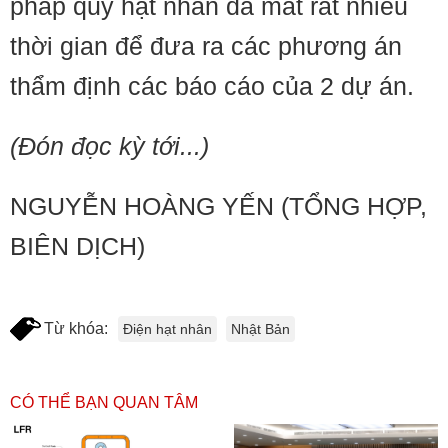
pháp quy hạt nhân đã mất rất nhiều
thời gian để đưa ra các phương án
thẩm định các báo cáo của 2 dự án.
(Đón đọc kỳ tới...)
NGUYỄN HOÀNG YẾN (TỔNG HỢP,
BIÊN DỊCH)
Từ khóa:
Điện hạt nhân
Nhật Bản
CÓ THỂ BẠN QUAN TÂM