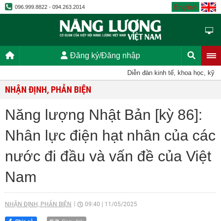
English
096.999.8822 - 094.263.2014
Đăng ký/Đăng nhập
Diễn đàn kinh tế, khoa học, kỹ thuật
NHẬN ĐỊNH, PHẢN BIỆN
Năng lượng Nhật Bản [kỳ 86]:
Nhân lực điện hạt nhân của các
nước đi đầu và vấn đề của Việt
Nam
NHẬN ĐỊNH, PHẢN BIỆN
09:40
|
11/05/2025