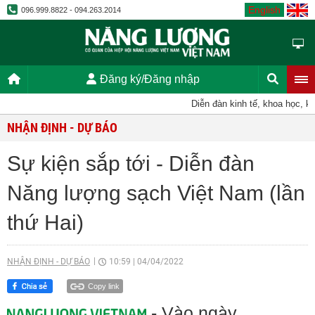
English
096.999.8822 - 094.263.2014
Đăng ký/Đăng nhập
Diễn đàn kinh tế, khoa học, kỹ th
NHẬN ĐỊNH - DỰ BÁO
Sự kiện sắp tới - Diễn đàn
Năng lượng sạch Việt Nam (lần
thứ Hai)
NHẬN ĐỊNH - DỰ BÁO
10:59
|
04/04/2022
Copy link
- Vào ngày