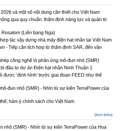
2026 và một số nội dung cần thiết cho Việt Nam
hông qua quy chuẩn, thẩm định năng lực và quản trị
c Rosatom (Liên bang Nga)
t hợp tác xây dựng nhà máy điện hạt nhân tại Việt Nam
m - Tiếp cận tích hợp từ thẩm định SAR, đến vận
p phép công nghệ lò phản ứng mô-đun nhỏ (SMR)
n bị đầu tư dự án Điện hạt nhân Ninh Thuận 1
ổi được ‘định hình’ trước giai đoạn FEED như thế
 mô-đun nhỏ (SMR) - Nhìn từ sự kiện TerraPower của
thế, hàm ý chính sách cho Việt Nam
[Xem thêm]
n nhỏ (SMR) - Nhìn từ sự kiện TerraPower của Hoa