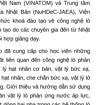
Việt Nam (VINATOM) và Trung tâm
ủa Nhật Bản (NuHDeC-JAEA), Viện
hức khoá đào tạo về công nghệ lò
 tạo do các chuyên gia đến từ Nhật
i hợp giảng dạy.
o đã cung cấp cho học viên những
 nhất liên quan đến công nghệ lò phản
 lý hạt nhân cơ bản, vật lý bức xạ,
 hạt nhân, che chắn bức xạ, vật lý lò
g. Giới thiệu và hướng dẫn sử dụng
án vật lý lò phản ứng nước áp lực,
ệt dòng hai pha trong các hệ thống lò