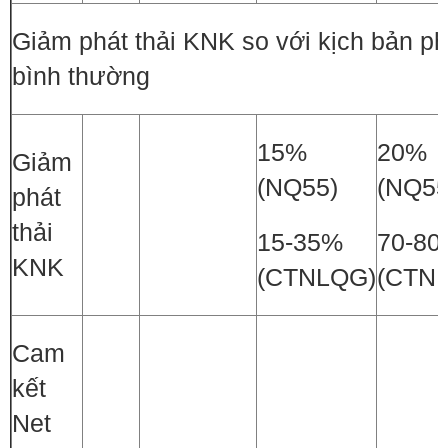
Giảm phát thải KNK so với kịch bản phá
bình thường
15%
20%
Giảm
(NQ55)
(NQ55
phát
thải
15-35%
70-8
KNK
(CTNLQG)
(CTN
Cam
kết
Net