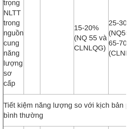
trọng
NLTT
trong
25-3
15-20%
nguồn
(NQ55
(NQ 55 và
cung
65-7
CLNLQG)
năng
(CLN
lượng
sơ
cấp
Tiết kiệm năng lượng so với kịch bản p
bình thường