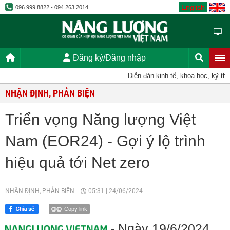
English
096.999.8822 - 094.263.2014
Đăng ký/Đăng nhập
Diễn đàn kinh tế, khoa học, kỹ thuật
NHẬN ĐỊNH, PHẢN BIỆN
Triển vọng Năng lượng Việt
Nam (EOR24) - Gợi ý lộ trình
hiệu quả tới Net zero
NHẬN ĐỊNH, PHẢN BIỆN
05:31
|
24/06/2024
Copy link
- Ngày 19/6/2024,