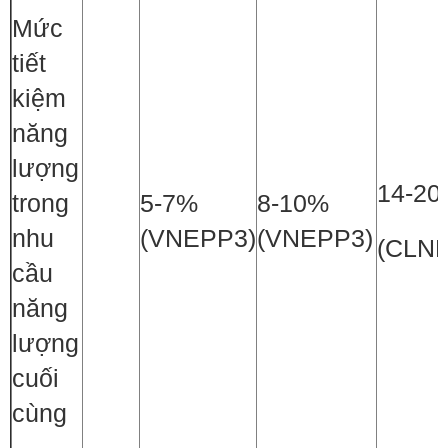
Mức
tiết
kiệm
năng
lượng
14-2
trong
5-7%
8-10%
nhu
(VNEPP3)
(VNEPP3)
(CLN
cầu
năng
lượng
cuối
cùng