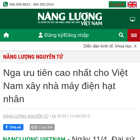
English
096.999.8822 - 094.263.2014
Đăng ký/Đăng nhập
Diễn đàn kinh tế, khoa học, kỹ t
NĂNG LƯỢNG NGUYÊN TỬ
Nga ưu tiên cao nhất cho Việt
Nam xây nhà máy điện hạt
nhân
NĂNG LƯỢNG NGUYÊN TỬ
20:52
|
11/04/2013
Copy link
- Ngày 11/4, Đại sứ