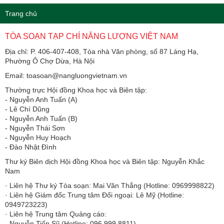
Trang chủ
TÒA SOẠN TẠP CHÍ NĂNG LƯỢNG VIỆT NAM
Địa chỉ: P. 406-407-408, Tòa nhà Văn phòng, số 87 Láng Hạ,
Phường Ô Chợ Dừa, Hà Nội
Email: toasoan@nangluongvietnam.vn
Thường trực Hội đồng Khoa học và Biên tập:
​​​​​​- Nguyễn Anh Tuấn (A)
- Lê Chí Dũng
- Nguyễn Anh Tuấn (B)
- Nguyễn Thái Sơn
- Nguyễn Huy Hoạch
- Đào Nhật Đình
Thư ký Biên dịch Hội đồng Khoa học và Biên tập: Nguyễn Khắc
Nam
· Liên hệ Thư ký Tòa soạn: Mai Văn Thắng (Hotline: 0969998822)
· Liên hệ Giám đốc Trung tâm Đối ngoại: Lê Mỹ (Hotline:
0949723223)
· Liên hệ Trung tâm Quảng cáo:
- Nguyễn Tiến Sỹ (Hotline: 096.999.8811)