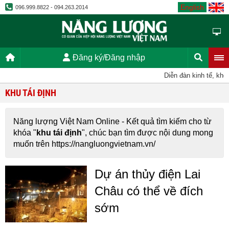
English
096.999.8822 - 094.263.2014
Đăng ký/Đăng nhập
Diễn đàn kinh tế, khoa
KHU TÁI ĐỊNH
Năng lượng Việt Nam Online - Kết quả tìm kiếm cho từ
khóa "
khu tái định
", chúc bạn tìm được nội dung mong
muốn trên https://nangluongvietnam.vn/
Dự án thủy điện Lai
Châu có thể về đích
sớm