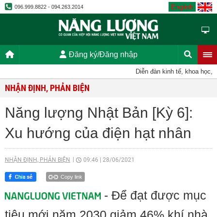
English
096.999.8822 - 094.263.2014
Đăng ký/Đăng nhập
Diễn đàn kinh tế, khoa học, kỹ 
NHẬN ĐỊNH, PHẢN BIỆN
Năng lượng Nhật Bản [Kỳ 6]:
Xu hướng của điện hạt nhân
NHẬN ĐỊNH, PHẢN BIỆN
09:46
|
28/06/2021
Copy link
- Để đạt được mục
tiêu mới năm 2030 giảm 46% khí nhà