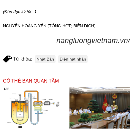
(Đón đọc kỳ tới...)
NGUYỄN HOÀNG YẾN (TỔNG HỢP, BIÊN DỊCH)
nangluongvietnam.vn/
Từ khóa:
Nhật Bản
Điện hạt nhân
CÓ THỂ BẠN QUAN TÂM