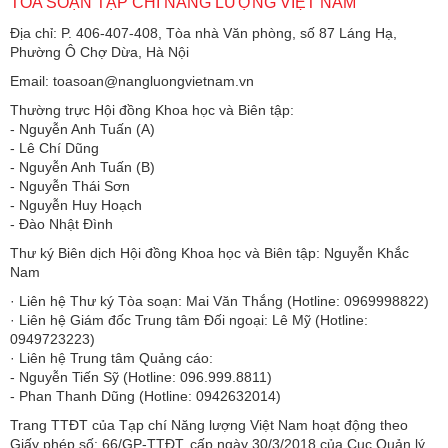
TÒA SOẠN TẠP CHÍ NĂNG LƯỢNG VIỆT NAM
Địa chỉ: P. 406-407-408, Tòa nhà Văn phòng, số 87 Láng Hạ,
Phường Ô Chợ Dừa, Hà Nội
Email: toasoan@nangluongvietnam.vn
Thường trực Hội đồng Khoa học và Biên tập:
​​​​​​- Nguyễn Anh Tuấn (A)
- Lê Chí Dũng
- Nguyễn Anh Tuấn (B)
- Nguyễn Thái Sơn
- Nguyễn Huy Hoạch
- Đào Nhật Đình
Thư ký Biên dịch Hội đồng Khoa học và Biên tập: Nguyễn Khắc
Nam
· Liên hệ Thư ký Tòa soạn: Mai Văn Thắng (Hotline: 0969998822)
· Liên hệ Giám đốc Trung tâm Đối ngoại: Lê Mỹ (Hotline:
0949723223)
· Liên hệ Trung tâm Quảng cáo:
- Nguyễn Tiến Sỹ (Hotline: 096.999.8811)
- Phan Thanh Dũng (Hotline: 0942632014)
Trang TTĐT của Tạp chí Năng lượng Việt Nam hoạt động theo
Giấy phép số: 66/GP-TTĐT, cấp ngày 30/3/2018 của Cục Quản lý