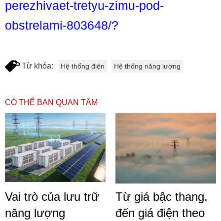
perezhivaet-tretyu-zimu-pod-
obstrelami-803648/?
Từ khóa:
Hệ thống điện
Hệ thống năng lượng
CÓ THỂ BẠN QUAN TÂM
Vai trò của lưu trữ
Từ giá bậc thang,
năng lượng
đến giá điện theo