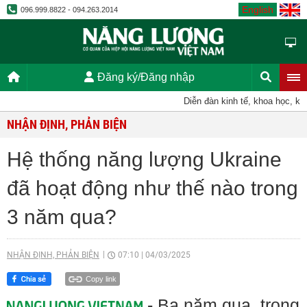
English
096.999.8822 - 094.263.2014
Đăng ký/Đăng nhập
Diễn đàn kinh tế, khoa học, kỹ thu
NHẬN ĐỊNH, PHẢN BIỆN
Hệ thống năng lượng Ukraine
đã hoạt động như thế nào trong
3 năm qua?
NHẬN ĐỊNH, PHẢN BIỆN
07:10
|
04/03/2025
Copy link
- Ba năm qua, trong