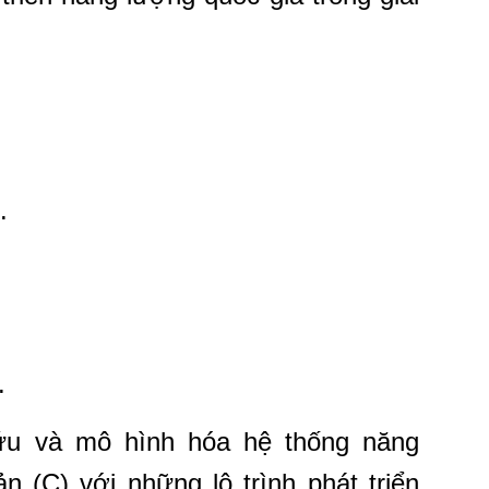
.
.
u và mô hình hóa hệ thống năng
n (C) với những lộ trình phát triển