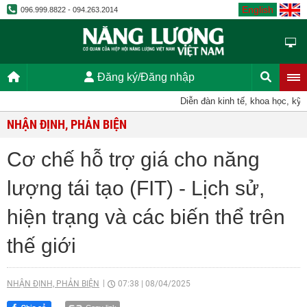
English
096.999.8822 - 094.263.2014
Đăng ký/Đăng nhập
Diễn đàn kinh tế, khoa học, kỹ thuậ
NHẬN ĐỊNH, PHẢN BIỆN
Cơ chế hỗ trợ giá cho năng
lượng tái tạo (FIT) - Lịch sử,
hiện trạng và các biến thể trên
thế giới
NHẬN ĐỊNH, PHẢN BIỆN
07:38
|
08/04/2025