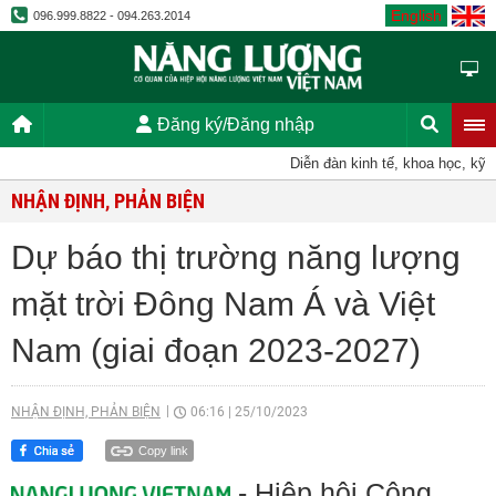
English
096.999.8822 - 094.263.2014
Đăng ký/Đăng nhập
Diễn đàn kinh tế, khoa học, kỹ thuậ
NHẬN ĐỊNH, PHẢN BIỆN
Dự báo thị trường năng lượng
mặt trời Đông Nam Á và Việt
Nam (giai đoạn 2023-2027)
NHẬN ĐỊNH, PHẢN BIỆN
06:16
|
25/10/2023
Copy link
- Hiệp hội Công