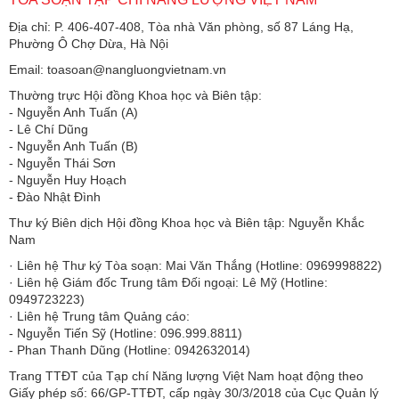
Địa chỉ: P. 406-407-408, Tòa nhà Văn phòng, số 87 Láng Hạ,
Phường Ô Chợ Dừa, Hà Nội
Email: toasoan@nangluongvietnam.vn
Thường trực Hội đồng Khoa học và Biên tập:
​​​​​​- Nguyễn Anh Tuấn (A)
- Lê Chí Dũng
- Nguyễn Anh Tuấn (B)
- Nguyễn Thái Sơn
- Nguyễn Huy Hoạch
- Đào Nhật Đình
Thư ký Biên dịch Hội đồng Khoa học và Biên tập: Nguyễn Khắc
Nam
· Liên hệ Thư ký Tòa soạn: Mai Văn Thắng (Hotline: 0969998822)
· Liên hệ Giám đốc Trung tâm Đối ngoại: Lê Mỹ (Hotline:
0949723223)
· Liên hệ Trung tâm Quảng cáo:
- Nguyễn Tiến Sỹ (Hotline: 096.999.8811)
- Phan Thanh Dũng (Hotline: 0942632014)
Trang TTĐT của Tạp chí Năng lượng Việt Nam hoạt động theo
Giấy phép số: 66/GP-TTĐT, cấp ngày 30/3/2018 của Cục Quản lý