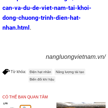
can-va-du-de-viet-nam-tai-khoi-
dong-chuong-trinh-dien-hat-
nhan.html
.
nangluongvietnam.vn/
Từ khóa:
Điện hạt nhân
Năng lượng tái tạo
Biến đổi khí hậu
CÓ THỂ BẠN QUAN TÂM