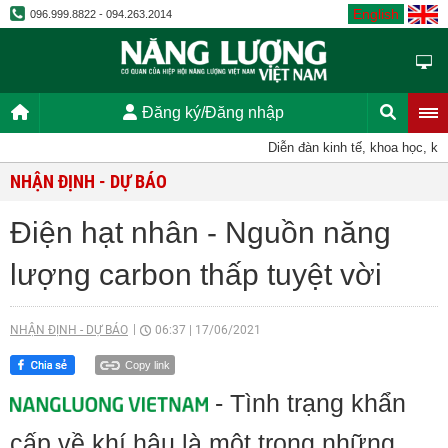
English
096.999.8822 - 094.263.2014
Đăng ký/Đăng nhập
Diễn đàn kinh tế, khoa học, kỹ thu
NHẬN ĐỊNH - DỰ BÁO
Điện hạt nhân - Nguồn năng
lượng carbon thấp tuyệt vời
NHẬN ĐỊNH - DỰ BÁO
06:37
|
17/06/2021
Copy link
- Tình trạng khẩn
cấp về khí hậu là một trong những