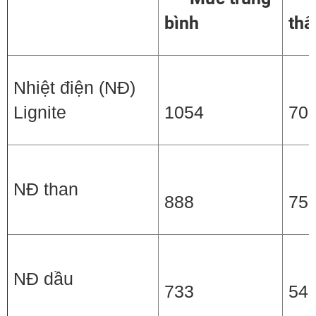
bình
thấ
Nhiệt điện (NĐ)
Lignite
1054
70
NĐ than
888
75
NĐ dầu
733
54