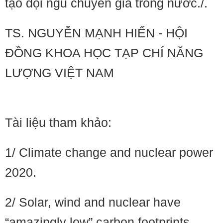
tạo đội ngũ chuyên gia trong nước./.
TS. NGUYỄN MẠNH HIẾN - HỘI
ĐỒNG KHOA HỌC TẠP CHÍ NĂNG
LƯỢNG VIỆT NAM
Tài liệu tham khảo:
1/ Climate change and nuclear power
2020.
2/ Solar, wind and nuclear have
“amazingly low” carbon footprints.