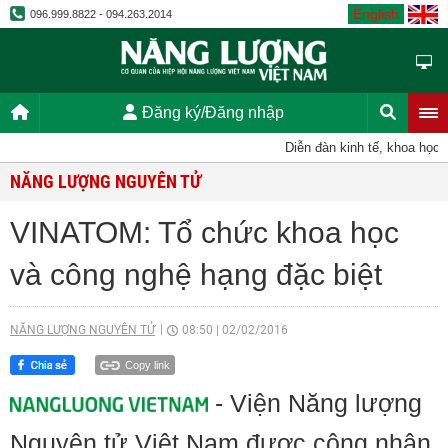
English
096.999.8822 - 094.263.2014
Đăng ký/Đăng nhập
Diễn đàn kinh tế, khoa học, kỹ
NĂNG LƯỢNG NGUYÊN TỬ
VINATOM: Tổ chức khoa học
và công nghệ hạng đặc biệt
NĂNG LƯỢNG NGUYÊN TỬ
08:50
|
02/02/2016
Copy link
- Viện Năng lượng
Nguyên tử Việt Nam được công nhận