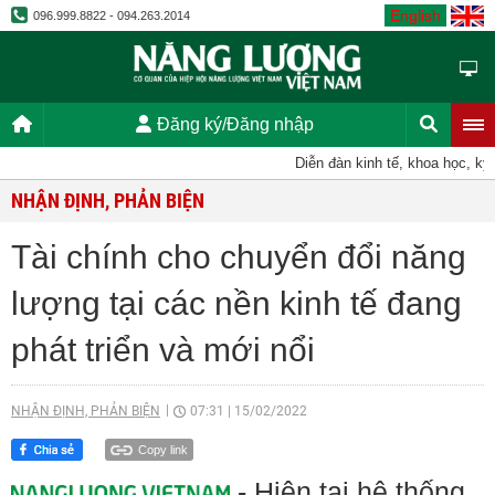
English
096.999.8822 - 094.263.2014
Đăng ký/Đăng nhập
Diễn đàn kinh tế, khoa học, kỹ thu
NHẬN ĐỊNH, PHẢN BIỆN
Tài chính cho chuyển đổi năng
lượng tại các nền kinh tế đang
phát triển và mới nổi
NHẬN ĐỊNH, PHẢN BIỆN
07:31
|
15/02/2022
Copy link
- Hiện tại hệ thống