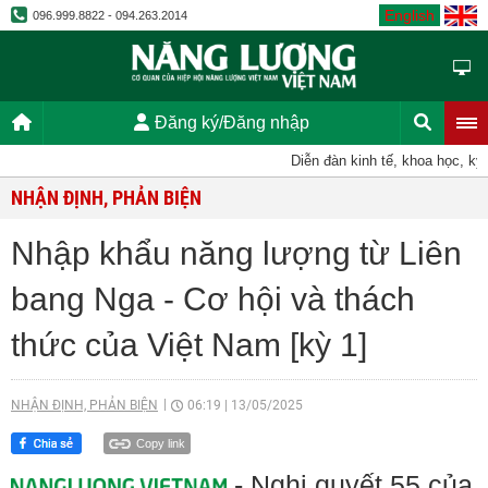
English
096.999.8822 - 094.263.2014
Đăng ký/Đăng nhập
Diễn đàn kinh tế, khoa học, kỹ thu
NHẬN ĐỊNH, PHẢN BIỆN
Nhập khẩu năng lượng từ Liên
bang Nga - Cơ hội và thách
thức của Việt Nam [kỳ 1]
NHẬN ĐỊNH, PHẢN BIỆN
06:19
|
13/05/2025
Copy link
- Nghị quyết 55 của