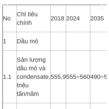
Chỉ tiêu
No
2018
2024
2035
chính
1
Dầu mỏ
Sản lượng
dầu mỏ và
1.1
condensate,
555,9
555÷560
490÷5
triệu
tấn/năm