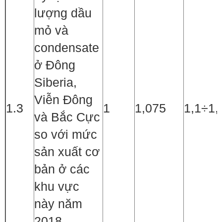
lượng dầu
mỏ và
condensate
ở Đông
Siberia,
Viễn Đông
1.3
1
1,075
1,1÷1,
và Bắc Cực
so với mức
sản xuất cơ
bản ở các
khu vực
này năm
2018