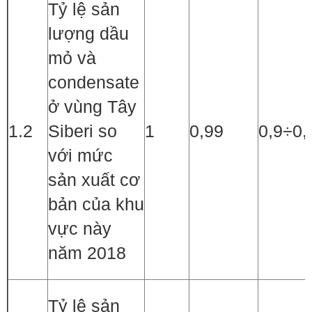
Tỷ lệ sản
lượng dầu
mỏ và
condensate
ở vùng Tây
1.2
Siberi so
1
0,99
0,9÷0,
với mức
sản xuất cơ
bản của khu
vực này
năm 2018
Tỷ lệ sản