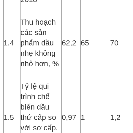
Thu hoạch
các sản
1.4
phẩm dầu
62,2
65
70
nhẹ không
nhỏ hơn, %
Tỷ lệ qui
trình chế
biến dầu
1.5
thứ cấp so
0,97
1
1,2
với sơ cấp,