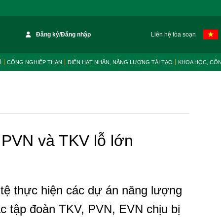
Đăng ký/Đăng nhập
Liên hệ tòa soạn
Í
CÔNG NGHIỆP THAN
ĐIỆN HẠT NHÂN, NĂNG LƯỢNG TÁI TẠO
KHOA HỌC, CÔ
, PVN và TKV lỗ lớn
 tệ thực hiện các dự án năng lượng
ác tập đoàn TKV, PVN, EVN chịu bị