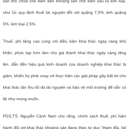
sản thô chưa chế biến đến khoáng sản chế biến sâu ra kim loại,
như Úc quy định thuế tài nguyên đối với quặng 7,5%, tinh quặng
5%, kim loại 2,5%.
Thuế, phí tăng cao cùng với điều kiện khai thác ngày càng khó
khăn, phức tạp hơn làm cho giá thành khai thác ngày càng tăng
lên, dẫn đến hiệu quả kinh doanh của doanh nghiệp khai thác bị
giảm, khiến họ phải xoay xở thực hiện các giải pháp gây bất lợi cho
khai thác tận thu tối đa tài nguyên và bảo vệ môi trường để vẫn có
lãi như mong muốn.
PGS,TS. Nguyễn Cảnh Nam
cho rằng, chính sách thuế, phí hiện
hành đối với khai thác khoáng sản đang theo tư duy “tham đĩa, bỏ