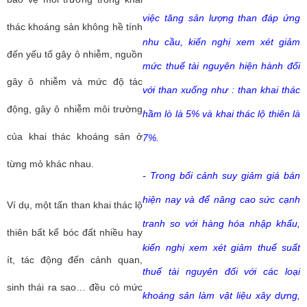
việc tăng sản lượng than đáp ứng
thác khoáng sản không hề tính
nhu cầu, kiến nghị xem xét giảm
đến yếu tố gây ô nhiễm, nguồn
mức thuế tài nguyên hiện hành đối
gây ô nhiễm và mức độ tác
với than xuống như : than khai thác
động, gây ô nhiễm môi trường
hầm lò là 5% và khai thác lộ thiên là
của khai thác khoáng sản ở
7%.
từng mỏ khác nhau.
- Trong bối cảnh suy giảm giá bán
hiện nay và để nâng cao sức cạnh
Ví dụ, một tấn than khai thác lộ
tranh so với hàng hóa nhập khẩu,
thiên bất kể bóc đất nhiều hay
kiến nghị xem xét giảm thuế suất
ít, tác động đến cảnh quan,
thuế tài nguyên đối với các loại
sinh thái ra sao… đều có mức
khoáng sản làm vật liệu xây dựng,