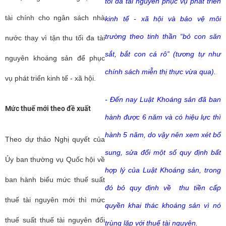
tối đa tài nguyên phục vụ phát triển
tài chính cho ngân sách nhà
kinh tế - xã hội và bảo vệ môi
trường theo tinh thần “bỏ con săn
nước thay vì tận thu tối đa tài
sắt, bắt con cá rô” (tương tự như
nguyên khoáng sản để phục
chính sách miễn thị thực vừa qua).
vụ phát triển kinh tế - xã hội.
- Đến nay Luật Khoáng sản đã ban
Mức thuế mới theo đề xuất
hành được 6 năm và có hiệu lực thì
hành 5 năm, do vậy nên xem xét bổ
Theo dự thảo Nghị quyết của
sung, sửa đổi một số quy định bất
Ủy ban thường vụ Quốc hội về
hợp lý của Luật Khoáng sản, trong
ban hành biểu mức thuế suất
đó bỏ quy định về thu tiền cấp
thuế tài nguyên mới thì mức
quyền khai thác khoáng sản vì nó
thuế suất thuế tài nguyên đối
trùng lặp với thuế tài nguyên.