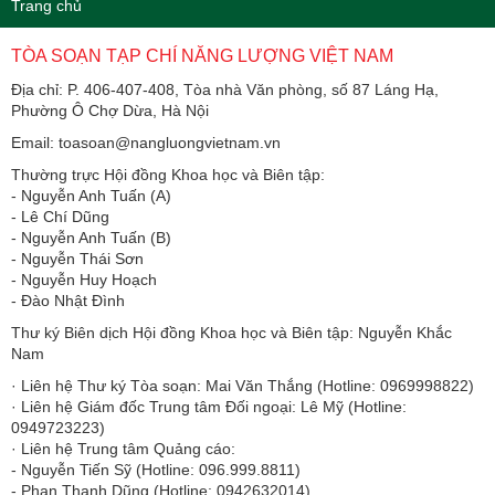
Trang chủ
TÒA SOẠN TẠP CHÍ NĂNG LƯỢNG VIỆT NAM
Địa chỉ: P. 406-407-408, Tòa nhà Văn phòng, số 87 Láng Hạ,
Phường Ô Chợ Dừa, Hà Nội
Email: toasoan@nangluongvietnam.vn
Thường trực Hội đồng Khoa học và Biên tập:
​​​​​​- Nguyễn Anh Tuấn (A)
- Lê Chí Dũng
- Nguyễn Anh Tuấn (B)
- Nguyễn Thái Sơn
- Nguyễn Huy Hoạch
- Đào Nhật Đình
Thư ký Biên dịch Hội đồng Khoa học và Biên tập: Nguyễn Khắc
Nam
· Liên hệ Thư ký Tòa soạn: Mai Văn Thắng (Hotline: 0969998822)
· Liên hệ Giám đốc Trung tâm Đối ngoại: Lê Mỹ (Hotline:
0949723223)
· Liên hệ Trung tâm Quảng cáo:
- Nguyễn Tiến Sỹ (Hotline: 096.999.8811)
- Phan Thanh Dũng (Hotline: 0942632014)