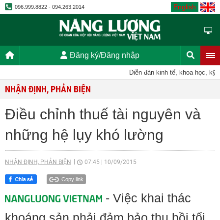
English
096.999.8822 - 094.263.2014
Đăng ký/Đăng nhập
Diễn đàn kinh tế, khoa học, kỹ thuậ
NHẬN ĐỊNH, PHẢN BIỆN
Điều chỉnh thuế tài nguyên và
những hệ lụy khó lường
NHẬN ĐỊNH, PHẢN BIỆN
07:45
|
10/09/2015
Copy link
- Việc khai thác
khoáng sản phải đảm bảo thu hồi tối