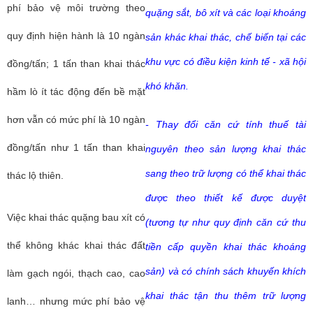
phí bảo vệ môi trường theo
quặng sắt, bô xít và các loại khoáng
quy định hiện hành là 10 ngàn
sản khác khai thác, chế biến tại các
khu vực có điều kiện kinh tế - xã hội
đồng/tấn; 1 tấn than khai thác
khó khăn.
hầm lò ít tác động đến bề mặt
hơn vẫn có mức phí là 10 ngàn
- Thay đổi căn cứ tính thuế tài
đồng/tấn như 1 tấn than khai
nguyên theo sản lượng khai thác
sang theo trữ lượng có thể khai thác
thác lộ thiên.
được theo thiết kế được duyệt
Việc khai thác quặng bau xít có
(tương tự như quy định căn cứ thu
thể không khác khai thác đất
tiền cấp quyền khai thác khoáng
sản) và có chính sách khuyến khích
làm gạch ngói, thạch cao, cao
khai thác tận thu thêm trữ lượng
lanh… nhưng mức phí bảo vệ