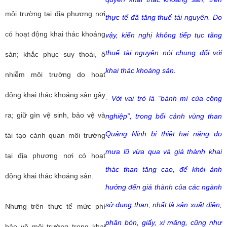
môi trường tại địa phương nơi
thực tế đã tăng thuế tài nguyên. Do
có hoạt động khai thác khoáng
vậy, kiến nghị không tiếp tục tăng
thuế tài nguyên nói chung đối với
sản; khắc phục suy thoái, ô
khai thác khoáng sản.
nhiễm môi trường do hoạt
động khai thác khoáng sản gây
- Với vai trò là “bánh mì của công
ra; giữ gìn vệ sinh, bảo vệ và
nghiệp”, trong bối cảnh vùng than
Quảng Ninh bị thiệt hại nặng do
tái tạo cảnh quan môi trường
mưa lũ vừa qua và giá thành khai
tại địa phương nơi có hoạt
thác than tăng cao, để khỏi ảnh
động khai thác khoáng sản.
hưởng đến giá thành của các ngành
sử dụng than, nhất là sản xuất điện,
Nhưng trên thực tế mức phí
phân bón, giấy, xi măng, cũng như
bảo vệ môi trường trong khai