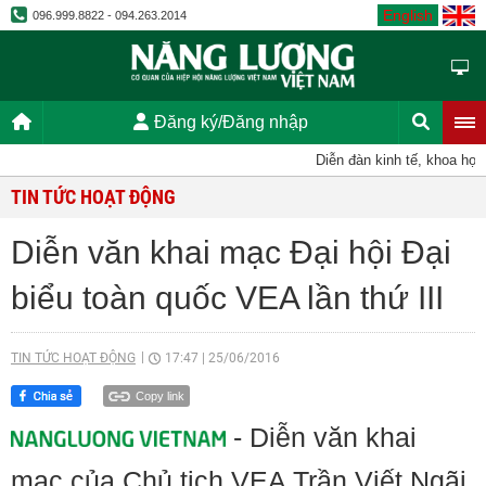
English
096.999.8822 - 094.263.2014
Đăng ký/Đăng nhập
Diễn đàn kinh tế, khoa học, k
TIN TỨC HOẠT ĐỘNG
Diễn văn khai mạc Đại hội Đại
biểu toàn quốc VEA lần thứ III
TIN TỨC HOẠT ĐỘNG
17:47
|
25/06/2016
Copy link
- Diễn văn khai
mạc của Chủ tịch VEA Trần Viết Ngãi