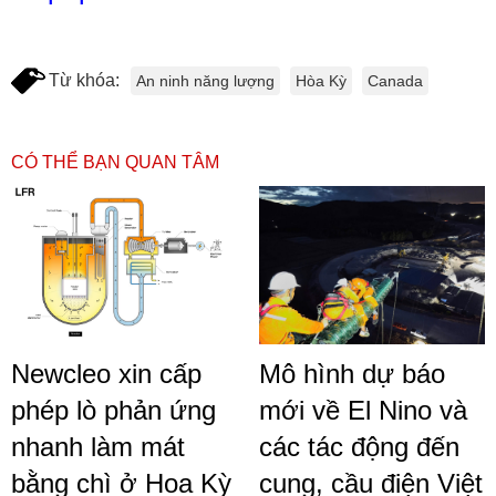
Từ khóa:
An ninh năng lượng
Hòa Kỳ
Canada
CÓ THỂ BẠN QUAN TÂM
Newcleo xin cấp
Mô hình dự báo
phép lò phản ứng
mới về El Nino và
nhanh làm mát
các tác động đến
bằng chì ở Hoa Kỳ
cung, cầu điện Việt