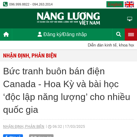
English
096.999.8822 - 094.263.2014
Đăng ký/Đăng nhập
Diễn đàn kinh tế, khoa học, kỹ
NHẬN ĐỊNH, PHẢN BIỆN
Bức tranh buôn bán điện
Canada - Hoa Kỳ và bài học
‘độc lập năng lượng’ cho nhiều
quốc gia
NHẬN ĐỊNH, PHẢN BIỆN
06:32
|
17/03/2025