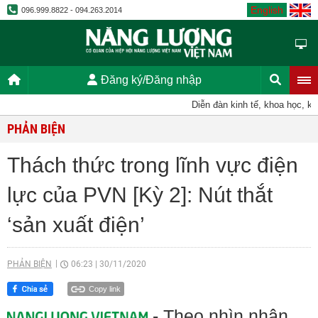
English
096.999.8822 - 094.263.2014
Đăng ký/Đăng nhập
Diễn đàn kinh tế, khoa học, kỹ thu
PHẢN BIỆN
Thách thức trong lĩnh vực điện
lực của PVN [Kỳ 2]: Nút thắt
‘sản xuất điện’
PHẢN BIỆN
06:23
|
30/11/2020
Copy link
- Theo nhìn nhận