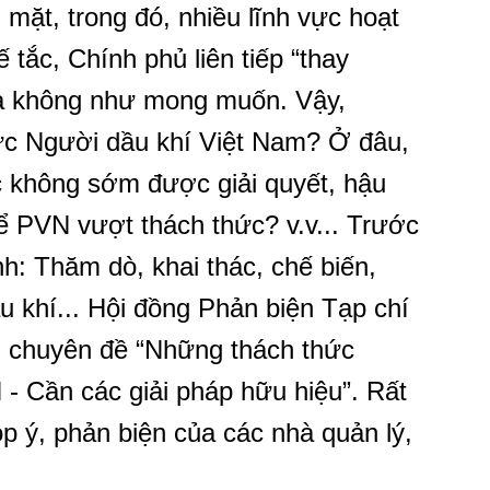
t, trong đó, nhiều lĩnh vực hoạt
, bế tắc, Chính phủ liên tiếp “thay
ả không như mong muốn. Vậy,
ức Người dầu khí Việt Nam? Ở đâu,
 không sớm được giải quyết, hậu
ể PVN vượt thách thức? v.v... Trước
h: Thăm dò, khai thác, chế biến,
 khí... Hội đồng Phản biện Tạp chí
n chuyên đề “Những thách thức
 - Cần các giải pháp hữu hiệu”. Rất
 ý, phản biện của các nhà quản lý,