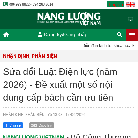
English
096.999.8822 - 094.263.2014
Đăng ký/Đăng nhập
Diễn đàn kinh tế, khoa học, kỹ thu
NHẬN ĐỊNH, PHẢN BIỆN
Sửa đổi Luật Điện lực (năm
2026) - Đề xuất một số nội
dung cấp bách cần ưu tiên
NHẬN ĐỊNH, PHẢN BIỆN
13:08
|
17/06/2026
Copy link
- Bộ Công Thương