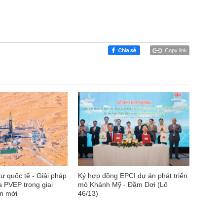
Copy link
ư quốc tế - Giải pháp
Ký hợp đồng EPCI dự án phát triển
a PVEP trong giai
mỏ Khánh Mỹ - Đầm Dơi (Lô
ển mới
46/13)