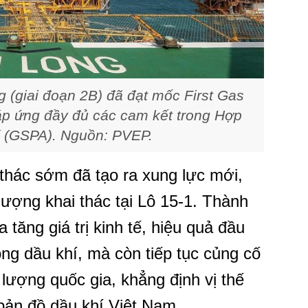
 (giai đoạn 2B) đã đạt mốc First Gas
áp ứng đầy đủ các cam kết trong Hợp
 (GSPA). Nguồn: PVEP.
thác sớm đã tạo ra xung lực mới,
lượng khai thác tại Lô 15-1. Thành
tăng giá trị kinh tế, hiệu quả đầu
ng dầu khí, mà còn tiếp tục củng cố
lượng quốc gia, khẳng định vị thế
ản đồ dầu khí Việt Nam.