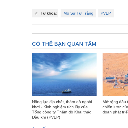
Từ khóa:
Mỏ Sư Tử Trắng
PVEP
CÓ THỂ BẠN QUAN TÂM
Năng lực địa chất, thăm dò ngoài
Mở rộng đầu t
khơi - Kinh nghiệm tích lũy của
chiến lược củ
Tổng công ty Thăm dò Khai thác
đoạn phát tri
Dầu khí (PVEP)