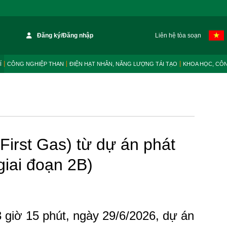
Đăng ký/Đăng nhập
Liên hệ tòa soạn
Í
CÔNG NGHIỆP THAN
ĐIỆN HẠT NHÂN, NĂNG LƯỢNG TÁI TẠO
KHOA HỌC, CÔ
First Gas) từ dự án phát
giai đoạn 2B)
3 giờ 15 phút, ngày 29/6/2026, dự án