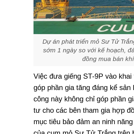
Dự án phát triển mỏ Sư Tử Trắng
sớm 1 ngày so với kế hoạch, đ
đồng mua bán khí
Việc đưa giếng ST-9P vào khai 
góp phần gia tăng đáng kể sản 
công này không chỉ góp phần gia 
tư cho các bên tham gia hợp đồ
mục tiêu bảo đảm an ninh năng 
của cụm mỏ Sư Tử Trắng trên b