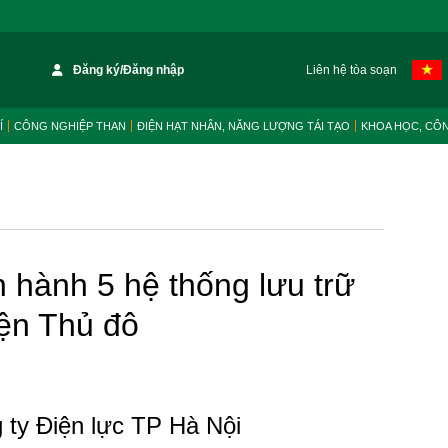
Đăng ký/Đăng nhập
Liên hệ tòa soạn
Í
CÔNG NGHIỆP THAN
ĐIỆN HẠT NHÂN, NĂNG LƯỢNG TÁI TẠO
KHOA HỌC, CÔ
n hành 5 hệ thống lưu trữ
iện Thủ đô
 ty Điện lực TP Hà Nội