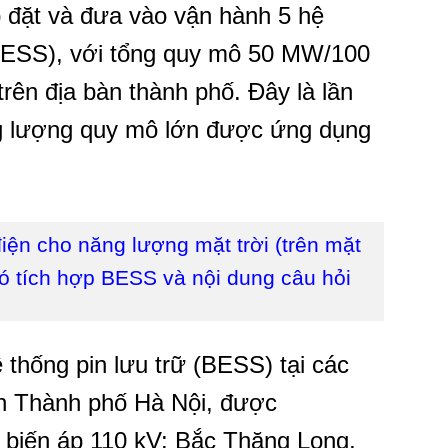
đặt và đưa vào vận hành 5 hệ
(BESS), với tổng quy mô 50 MW/100
rên địa bàn thành phố. Đây là lần
ng lượng quy mô lớn được ứng dụng
iện cho năng lượng mặt trời (trên mặt
ó tích hợp BESS và nội dung câu hỏi
ệ thống pin lưu trữ (BESS) tại các
àn Thành phố Hà Nội, được
 biến áp 110 kV: Bắc Thăng Long,