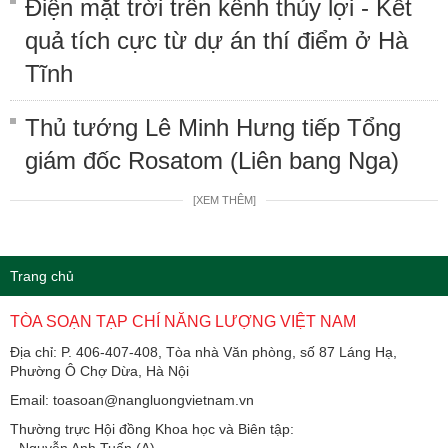
Điện mặt trời trên kênh thủy lợi - Kết
quả tích cực từ dự án thí điểm ở Hà
Tĩnh
Thủ tướng Lê Minh Hưng tiếp Tổng
giám đốc Rosatom (Liên bang Nga)
[XEM THÊM]
Trang chủ
TÒA SOẠN TẠP CHÍ NĂNG LƯỢNG VIỆT NAM
Địa chỉ: P. 406-407-408, Tòa nhà Văn phòng, số 87 Láng Hạ,
Phường Ô Chợ Dừa, Hà Nội
Email: toasoan@nangluongvietnam.vn
Thường trực Hội đồng Khoa học và Biên tập:
​​​​​​- Nguyễn Anh Tuấn (A)