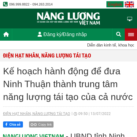
English
096.999.8822 - 094.263.2014
Đăng ký/Đăng nhập
Diễn đàn kinh tế, khoa học, kỹ
ĐIỆN HẠT NHÂN, NĂNG LƯỢNG TÁI TẠO
Kế hoạch hành động để đưa
Ninh Thuận thành trung tâm
năng lượng tái tạo của cả nước
ĐIỆN HẠT NHÂN, NĂNG LƯỢNG TÁI TẠO
09:50
|
13/07/2022
Copy link
- UBND tỉnh Ninh