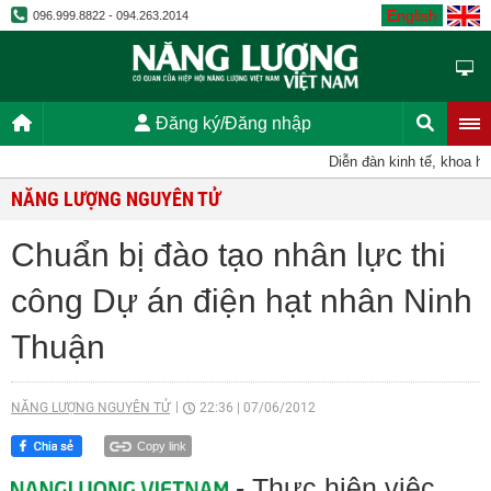
English
096.999.8822 - 094.263.2014
Đăng ký/Đăng nhập
Diễn đàn kinh tế, khoa học,
NĂNG LƯỢNG NGUYÊN TỬ
Chuẩn bị đào tạo nhân lực thi
công Dự án điện hạt nhân Ninh
Thuận
NĂNG LƯỢNG NGUYÊN TỬ
22:36
|
07/06/2012
Copy link
- Thực hiện việc