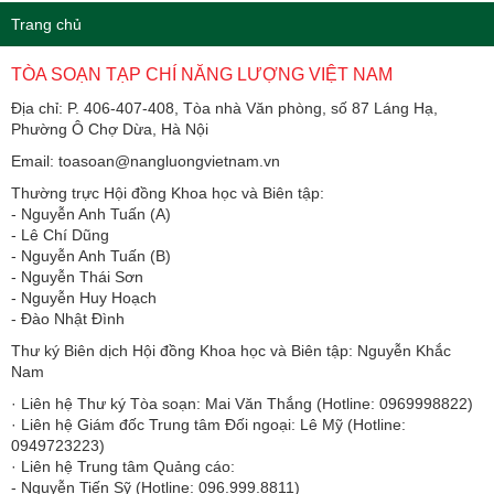
Trang chủ
TÒA SOẠN TẠP CHÍ NĂNG LƯỢNG VIỆT NAM
Địa chỉ: P. 406-407-408, Tòa nhà Văn phòng, số 87 Láng Hạ,
Phường Ô Chợ Dừa, Hà Nội
Email: toasoan@nangluongvietnam.vn
Thường trực Hội đồng Khoa học và Biên tập:
​​​​​​- Nguyễn Anh Tuấn (A)
- Lê Chí Dũng
- Nguyễn Anh Tuấn (B)
- Nguyễn Thái Sơn
- Nguyễn Huy Hoạch
- Đào Nhật Đình
Thư ký Biên dịch Hội đồng Khoa học và Biên tập: Nguyễn Khắc
Nam
· Liên hệ Thư ký Tòa soạn: Mai Văn Thắng (Hotline: 0969998822)
· Liên hệ Giám đốc Trung tâm Đối ngoại: Lê Mỹ (Hotline:
0949723223)
· Liên hệ Trung tâm Quảng cáo:
- Nguyễn Tiến Sỹ (Hotline: 096.999.8811)