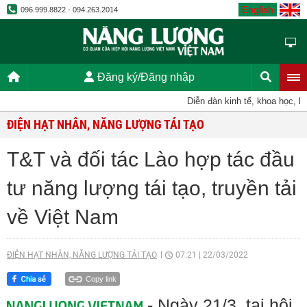
English
096.999.8822 - 094.263.2014
Đăng ký/Đăng nhập
Diễn đàn kinh tế, khoa học, kỹ t
ĐIỆN HẠT NHÂN, NĂNG LƯỢNG TÁI TẠO
T&T và đối tác Lào hợp tác đầu
tư năng lượng tái tạo, truyền tải
về Việt Nam
ĐIỆN HẠT NHÂN, NĂNG LƯỢNG TÁI TẠO
07:21
|
22/03/2022
Copy link
- Ngày 21/3, tại hội