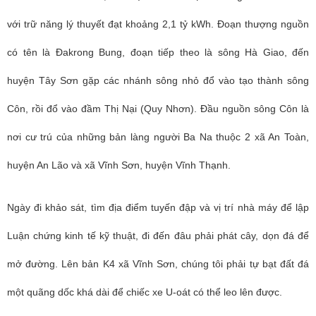
với trữ năng lý thuyết đạt khoảng 2,1 tỷ kWh. Đoạn thượng nguồn
có tên là Đakrong Bung, đoạn tiếp theo là sông Hà Giao, đến
huyện Tây Sơn gặp các nhánh sông nhỏ đổ vào tạo thành sông
Côn, rồi đổ vào đầm Thị Nại (Quy Nhơn). Đầu nguồn sông Côn là
nơi cư trú của những bản làng người Ba Na thuộc 2 xã An Toàn,
huyện An Lão và xã Vĩnh Sơn, huyện Vĩnh Thạnh.
Ngày đi khảo sát, tìm địa điểm tuyến đập và vị trí nhà máy để lập
Luận chứng kinh tế kỹ thuật, đi đến đâu phải phát cây, dọn đá để
mở đường. Lên bản K4 xã Vĩnh Sơn, chúng tôi phải tự bạt đất đá
một quãng dốc khá dài để chiếc xe U-oát có thể leo lên được.