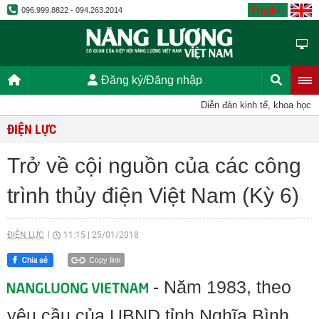
English
096.999.8822 - 094.263.2014
Đăng ký/Đăng nhập
Diễn đàn kinh tế, khoa học, kỹ
ĐIỆN LỰC
Trở về cội nguồn của các công
trình thủy điện Việt Nam (Kỳ 6)
ĐIỆN LỰC
11:15
|
25/01/2018
Copy link
- Năm 1983, theo
yêu cầu của UBND tỉnh Nghĩa Bình