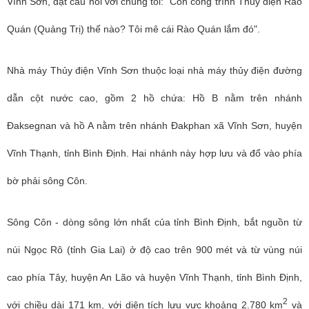
Vĩnh Sơn, đặt câu hỏi với chúng tôi: "Còn công trình Thủy điện Rào
Quán (Quảng Trị) thế nào? Tôi mê cái Rào Quán lắm đó".
Nhà máy Thủy điện Vĩnh Sơn thuộc loại nhà máy thủy điện đường
dẫn cột nước cao, gồm 2 hồ chứa: Hồ B nằm trên nhánh
Đaksegnan và hồ A nằm trên nhánh Đakphan xã Vĩnh Sơn, huyện
Vĩnh Thạnh, tỉnh Bình Định. Hai nhánh này hợp lưu và đổ vào phía
bờ phải sông Côn.
Sông Côn - dòng sông lớn nhất của tỉnh Bình Định, bắt nguồn từ
núi Ngọc Rô (tỉnh Gia Lai) ở độ cao trên 900 mét và từ vùng núi
cao phía Tây, huyện An Lão và huyện Vĩnh Thạnh, tỉnh Bình Định,
2
với chiều dài 171 km, với diện tích lưu vực khoảng 2.780 km
và