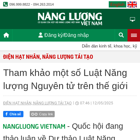
English
096.999.8822 - 094.263.2014
Đăng ký/Đăng nhập
Diễn đàn kinh tế, khoa học, kỹ thuậ
ĐIỆN HẠT NHÂN, NĂNG LƯỢNG TÁI TẠO
Tham khảo một số Luật Năng
lượng Nguyên tử trên thế giới
ĐIỆN HẠT NHÂN, NĂNG LƯỢNG TÁI TẠO
07:46
|
12/05/2025
Copy link
- Quốc hội đang
thảo luận về Dự thảo Luật Năng