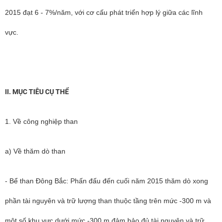
2015 đạt 6 - 7%/năm, với cơ cấu phát triển hợp lý giữa các lĩnh
vực.
II. MỤC TIÊU CỤ THỂ
1. Về công nghiệp than
a) Về thăm dò than
- Bể than Đông Bắc: Phấn đấu đến cuối năm 2015 thăm dò xong
phần tài nguyên và trữ lượng than thuộc tầng trên mức -300 m và
một số khu vực dưới mức -300 m đảm bảo đủ tài nguyên và trữ