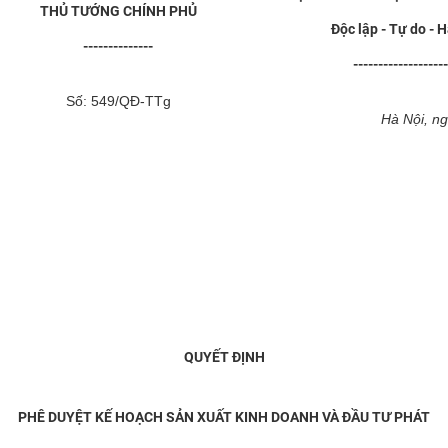
THỦ TƯỚNG CHÍNH PHỦ
Độc lập - Tự do - 
--------------
-------------------
Số: 549/QĐ-TTg
Hà Nội, n
QUYẾT ĐỊNH
PHÊ DUYỆT KẾ HOẠCH SẢN XUẤT KINH DOANH VÀ ĐẦU TƯ PHÁT