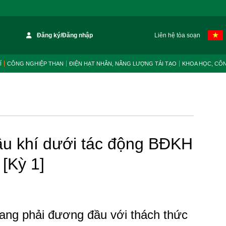
Đăng ký/Đăng nhập
Liên hệ tòa soạn
Í
CÔNG NGHIỆP THAN
ĐIỆN HẠT NHÂN, NĂNG LƯỢNG TÁI TẠO
KHOA HỌC, CÔ
ầu khí dưới tác động BĐKH
 [Kỳ 1]
đang phải đương đầu với thách thức