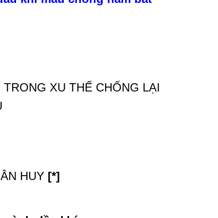
Í TRONG XU THẾ CHỐNG LẠI
U
UÂN HUY
[*]