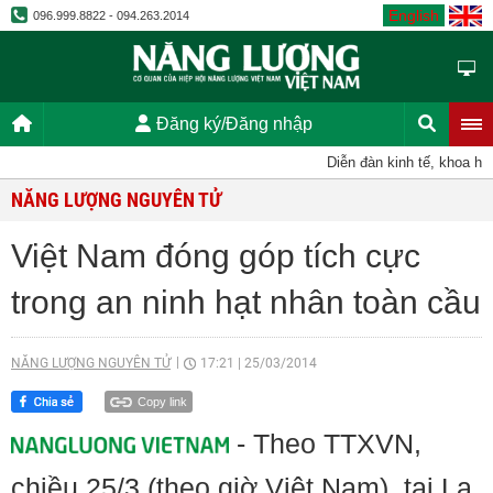
English
096.999.8822 - 094.263.2014
Đăng ký/Đăng nhập
Diễn đàn kinh tế, khoa học,
NĂNG LƯỢNG NGUYÊN TỬ
Việt Nam đóng góp tích cực
trong an ninh hạt nhân toàn cầu
NĂNG LƯỢNG NGUYÊN TỬ
17:21
|
25/03/2014
Copy link
- Theo TTXVN,
chiều 25/3 (theo giờ Việt Nam), tại La