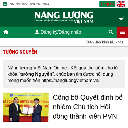
English
096.999.8822 - 094.263.2014
Đăng ký/Đăng nhập
Diễn đàn kinh tế, khoa họ
TƯỚNG NGUYỄN
Năng lượng Việt Nam Online - Kết quả tìm kiếm cho từ
khóa "
tướng Nguyễn
", chúc bạn tìm được nội dung
mong muốn trên https://nangluongvietnam.vn/
Công bố Quyết định bổ
nhiệm Chủ tịch Hội
đồng thành viên PVN