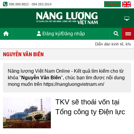
English
096.999.8822 - 094.263.2014
Đăng ký/Đăng nhập
Diễn đàn kinh tế, khoa 
NGUYỄN VĂN BIÊN
Năng lượng Việt Nam Online - Kết quả tìm kiếm cho từ
khóa "
Nguyễn Văn Biên
", chúc bạn tìm được nội dung
mong muốn trên https://nangluongvietnam.vn/
TKV sẽ thoái vốn tại
Tổng công ty Điện lực