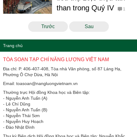
than trong Quý IV
1
Trước
Sau
Trang chủ
TÒA SOẠN TẠP CHÍ NĂNG LƯỢNG VIỆT NAM
Địa chỉ: P. 406-407-408, Tòa nhà Văn phòng, số 87 Láng Hạ,
Phường Ô Chợ Dừa, Hà Nội
Email: toasoan@nangluongvietnam.vn
Thường trực Hội đồng Khoa học và Biên tập:
​​​​​​- Nguyễn Anh Tuấn (A)
- Lê Chí Dũng
- Nguyễn Anh Tuấn (B)
- Nguyễn Thái Sơn
- Nguyễn Huy Hoạch
- Đào Nhật Đình
Thư ký Biên dịch Hội đồng Khoa học và Biên tập: Nguyễn Khắc