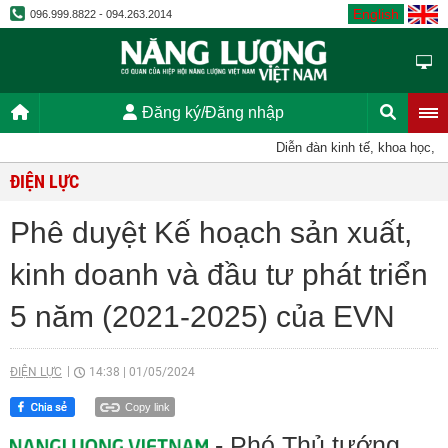
English
096.999.8822 - 094.263.2014
Đăng ký/Đăng nhập
Diễn đàn kinh tế, khoa học, kỹ t
ĐIỆN LỰC
Phê duyệt Kế hoạch sản xuất,
kinh doanh và đầu tư phát triển
5 năm (2021-2025) của EVN
ĐIỆN LỰC
14:38
|
01/05/2024
Copy link
- Phó Thủ tướng