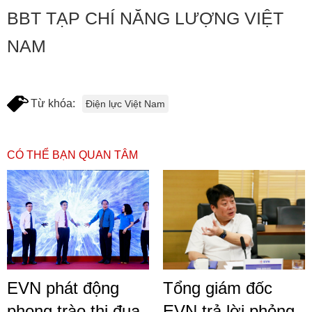
BBT TẠP CHÍ NĂNG LƯỢNG VIỆT
NAM
Từ khóa:
Điện lực Việt Nam
CÓ THỂ BẠN QUAN TÂM
EVN phát động
Tổng giám đốc
phong trào thi đua
EVN trả lời phỏng