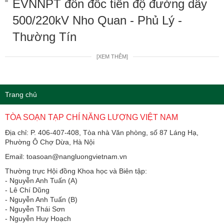
EVNNPT đôn đốc tiến độ đường dây
500/220kV Nho Quan - Phủ Lý -
Thường Tín
[XEM THÊM]
Trang chủ
TÒA SOẠN TẠP CHÍ NĂNG LƯỢNG VIỆT NAM
Địa chỉ: P. 406-407-408, Tòa nhà Văn phòng, số 87 Láng Hạ,
Phường Ô Chợ Dừa, Hà Nội
Email: toasoan@nangluongvietnam.vn
Thường trực Hội đồng Khoa học và Biên tập:
​​​​​​- Nguyễn Anh Tuấn (A)
- Lê Chí Dũng
- Nguyễn Anh Tuấn (B)
- Nguyễn Thái Sơn
- Nguyễn Huy Hoạch