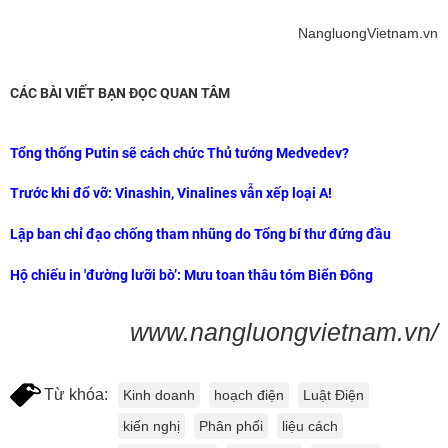
NangluongVietnam.vn
CÁC BÀI VIẾT BẠN ĐỌC QUAN TÂM
Tổng thống Putin sẽ cách chức Thủ tướng Medvedev?
Trước khi đổ vỡ: Vinashin, Vinalines vẫn xếp loại A!
Lập ban chỉ đạo chống tham nhũng do Tổng bí thư đứng đầu
Hộ chiếu in 'đường lưỡi bò’: Mưu toan thâu tóm Biển Đông
www.nangluongvietnam.vn/
Từ khóa:
Kinh doanh
hoạch điện
Luật Điện
kiến nghị
Phân phối
liệu cách