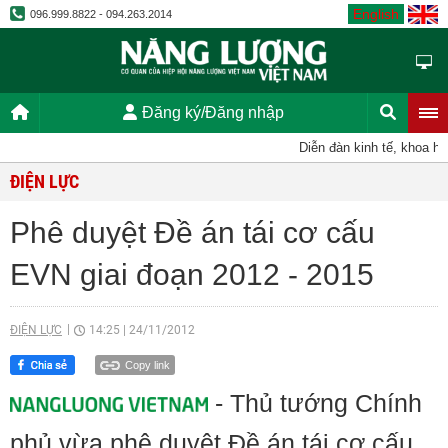
English
096.999.8822 - 094.263.2014
Đăng ký/Đăng nhập
Diễn đàn kinh tế, khoa học,
ĐIỆN LỰC
Phê duyệt Đề án tái cơ cấu
EVN giai đoạn 2012 - 2015
ĐIỆN LỰC
14:25
|
24/11/2012
Copy link
- Thủ tướng Chính
phủ vừa phê duyệt Đề án tái cơ cấu